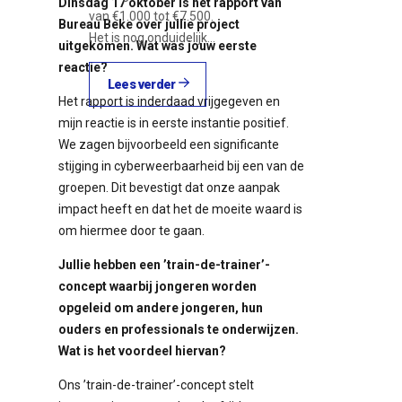
Dinsdag 17 oktober is het rapport van
van €1.000 tot €7.500.
Bureau Beke over jullie project
Het is nog onduidelijk…
uitgekomen. Wat was jouw eerste
reactie?
Lees verder
Het rapport is inderdaad vrijgegeven en
mijn reactie is in eerste instantie positief.
We zagen bijvoorbeeld een significante
stijging in cyberweerbaarheid bij een van de
groepen. Dit bevestigt dat onze aanpak
impact heeft en dat het de moeite waard is
om hiermee door te gaan.
Jullie hebben een ’train-de-trainer’-
concept waarbij jongeren worden
opgeleid om andere jongeren, hun
ouders en professionals te onderwijzen.
Wat is het voordeel hiervan?
Ons ’train-de-trainer’-concept stelt