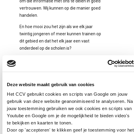
om die informatie met ons te delen in goed
vertrouwen. Wij kunnen op die manier goed
handelen.
En hoe mooi zou het zijn als we elk jaar
twintig jongeren of meer kunnen trainen op
dit gebied en dat het elk jaar een vast
onderdeel op de scholen is?
Jullie project is gericht op kwetsbare
jongeren. In een van de groepen
basisschoolleerlingen zaten ook
jongeren uit het asielzoekerscentrum
Deze website maakt gebruik van cookies
(AZC) die de Nederlandse taal nog niet
Het CCV gebruikt cookies en scripts van Google om jouw
volledig onder de knie hadden. Wat
gebruik van deze website geanonimiseerd te analyseren. Na
merkte je hiervan?
jouw toestemming gebruiken we ook cookies en scripts van
We zagen bij die leerlingen dat het
Youtube en Google om je de mogelijkheid te bieden video's
kennisniveau op het gebied van
te bekijken en kaarten te tonen.
cyberweerbaarheid na de nulmeting juist
Door op 'accepteren' te klikken geef je toestemming voor het