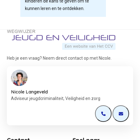
kinderen de kans te geven om te
kunnen leren en te ontdekken.
Terug naar de startpagina
Heb je een vraag? Neem direct contact op met Nicole.
Nicole Langeveld
Adviseur jeugdcriminaliteit, Veiligheid en zorg
Open de contactp
Open de 