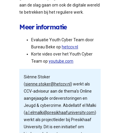
aan de slag gaan om ook de digitale wereld
te betrekken bij het reguliere werk.
Meer informatie
Evaluatie Youth Cyber Team door
Bureau Beke op
hetccv.nl
Korte video over het Youth Cyber
Team op
youtube.com
Siènne Stoker
(
sienne.stoker@hetccv.nl
) werkt als
CCV-adviseur aan de thema’s Online
aangejaagde ordeverstoringen en
Jeugd & cybercrime. Abdellatif el Malki
(
a.l.elmalki@presikhaafuniversity.com
)
werkt als projectleider bij Presikhaaf
University. Dit is een initiatief om