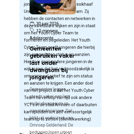
jongerenwerk in Arnhem: Presikhaaf
University en AM-Supportteam. Zij
hebben de contacten en netwerken in
30 juni 2026
deze kwetsbare wijken en zijn in staat
12-minners,
om het Youth Cyber Team te
Adolescente...
formeren en begeleiden. Het Youth
Cyber Team geeft jongeren die hierbij
Gemeenten
zijn aangesloten status en aanzien.
gebruiken vaker
Hierdoor gaan andere jongeren in de
last onder
wijk inzien dat het niet noodzakelijk is
dwangsom bij
om crimineel actief te zijn om status
jongeren
en aanzien te krijgen. Een ander doel
Gemeenten leggen
van het project is dat het Youth Cyber
steeds vaker een last
Team na verloop van tijd ook andere
onder dwangsom op
YCT’s in de stad Arnhem of daarbuiten
aan minderjarigen. Dat
kan opleiden om zelf een soortgelijk
blijkt uit onderzoek van
team op te zetten (olievlekwerking).
Omroep Gelderland. De
bedragen lopen uiteen