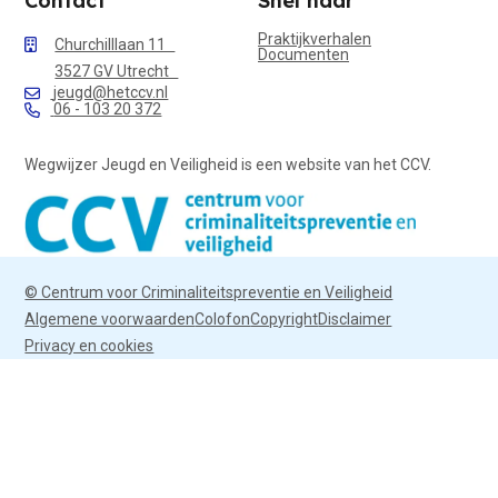
Contact
Snel naar
Praktijkverhalen
Churchilllaan 11
Documenten
3527 GV Utrecht
jeugd@hetccv.nl
06 - 103 20 372
Wegwijzer Jeugd en Veiligheid is een website van het CCV.
© Centrum voor Criminaliteitspreventie en Veiligheid
Algemene voorwaarden
Colofon
Copyright
Disclaimer
Privacy en cookies