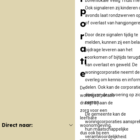
bovenlokale Veilig Thuis me
p
Ook signaleren zij kinderen d
avonds laat rondzwerven op
o
of overlast van hangjongere
r
Door deze signalen tijdig te
melden, kunnen zij een bela
a
bijdrage leveren aan het
voorkomen of bijtijds terug
ti
van overlast en geweld. De
e
woningcorporatie neemt de
overleg om kennis en infor
delen. Ook kan de corporati
De
deel van de uitvoering op zi
woningcorporatie
nemen.
draagt bij aan de
zorg voor een
De gemeente kan de
leefbare
woningcorporaties aanspre
Direct naar:
woonomgeving,
hun maatschappelijke
dus ook bij een
verantwoordelijkheid.