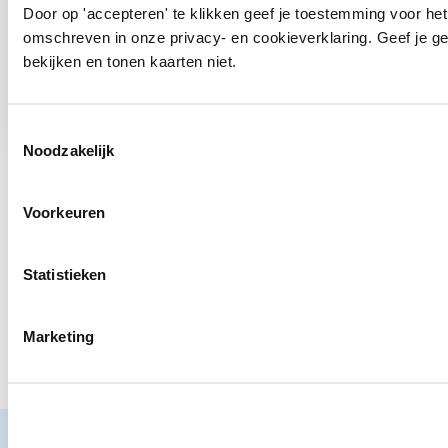
Door op 'accepteren' te klikken geef je toestemming voor het
Nicole Langeveld
omschreven in onze privacy- en cookieverklaring. Geef je g
Adviseur jeugdcriminaliteit, Veiligheid en zorg
bekijken en tonen kaarten niet.
Open de contactp
Open de 
Toestemmingsselectie
Noodzakelijk
Contact
Snel naar
Voorkeuren
Praktijkverhalen
Churchilllaan 11
Documenten
3527 GV Utrecht
jeugd@hetccv.nl
Statistieken
06 - 103 20 372
Wegwijzer Jeugd en Veiligheid is een website van het CCV.
Marketing
© Centrum voor Criminaliteitspreventie en Veiligheid