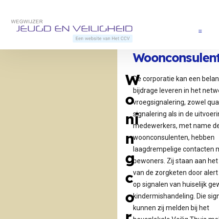
Direct naar content
Terug naar de startpagina
Menu
Woonconsulen
W
De corporatie kan een belan
bijdrage leveren in het netw
o
vroegsignalering, zowel qua
ni
signalering als in de uitvoer
medewerkers, met name d
n
woonconsulenten, hebben
laagdrempelige contacten 
g
bewoners. Zij staan aan het
c
van de zorgketen door alert 
op signalen van huiselijk ge
o
kindermishandeling. Die sig
kunnen zij melden bij het
r