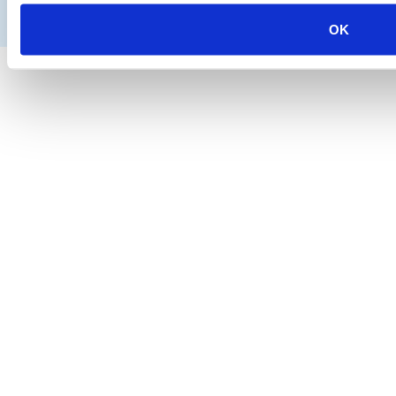
Algemene voorwaarden
Colofon
Copyright
Disclaimer
OK
Privacy en cookies