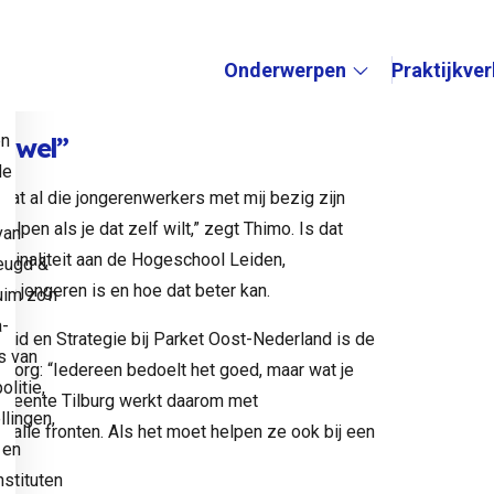
 24/7. Isabeth Mijnarends, afdelingshoofd
d: “Iedereen bedoelt het goed, maar wat je ziet
Onderwerpen
Praktijkve
e
Submenu:
en
ht wel”
de
dat al die jongerenwerkers met mij bezig zijn
olpen als je dat zelf wilt,” zegt Thimo. Is dat
van
iminaliteit aan de Hogeschool Leiden,
eugd &
n jongeren is en hoe dat beter kan.
uim zo’n
a-
eid en Strategie bij Parket Oost-Nederland is de
s van
zorg: “Iedereen bedoelt het goed, maar wat je
litie,
Gemeente Tilburg werkt daarom met
llingen,
alle fronten. Als het moet helpen ze ook bij een
 en
stituten