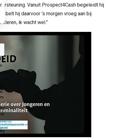
dersteuning. Vanuit Prospect4Cash begeleidt hij
r.
, belt hij daarvoor ’s morgen vroeg aan bij
e kleren, ik wacht wel.”