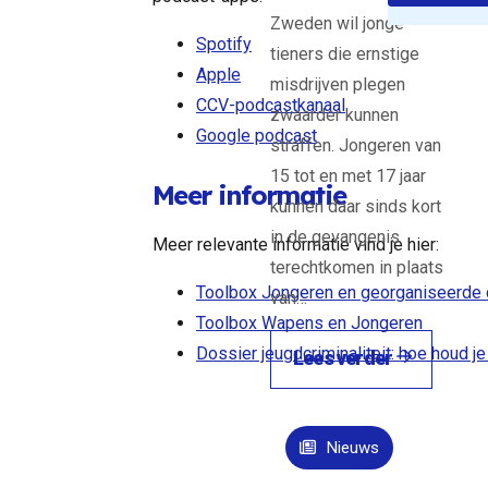
Zweden wil jonge
Spotify
tieners die ernstige
Apple
misdrijven plegen
CCV-podcastkanaal
zwaarder kunnen
Google podcast
straffen. Jongeren van
15 tot en met 17 jaar
Meer informatie
kunnen daar sinds kort
in de gevangenis
Meer relevante informatie vind je hier:
terechtkomen in plaats
Toolbox Jongeren en georganiseerde cr
van…
Toolbox Wapens en Jongeren
Dossier jeugdcriminaliteit: hoe houd je
Lees verder
Nieuws