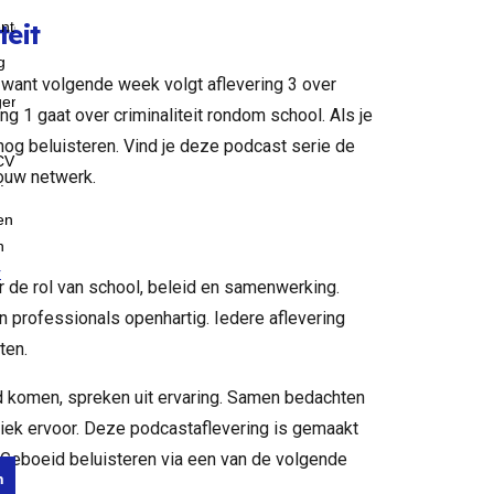
teit
 want volgende week volgt aflevering 3 over
g 1 gaat over criminaliteit rondom school. Als je
nog beluisteren. Vind je deze podcast serie de
ouw netwerk.
r de rol van school, beleid en samenwerking.
n professionals openhartig. Iedere aflevering
ten.
d komen, spreken uit ervaring. Samen bedachten
ziek ervoor. Deze podcastaflevering is gemaakt
Geboeid beluisteren via een van de volgende