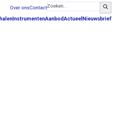
Zoeken...
Zoeken
Over ons
Contact
rhalen
Instrumenten
Aanbod
Actueel
Nieuwsbrief