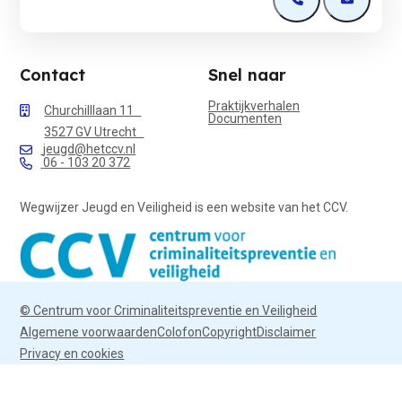
Open de contactp
Open de 
Contact
Snel naar
Praktijkverhalen
Churchilllaan 11
Documenten
3527 GV Utrecht
jeugd@hetccv.nl
06 - 103 20 372
Wegwijzer Jeugd en Veiligheid is een website van het CCV.
© Centrum voor Criminaliteitspreventie en Veiligheid
Algemene voorwaarden
Colofon
Copyright
Disclaimer
Privacy en cookies