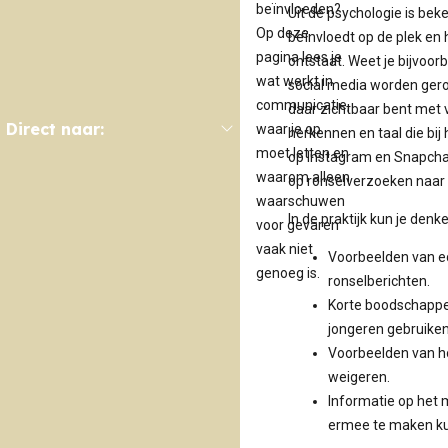
beïnvloeden?
Uit de psychologie is bek
Op deze
beïnvloedt op de plek e
pagina lees je
ontstaat. Weet je bijvoor
wat werkt in
social media worden gero
communicatie,
daar zichtbaar bent met 
Direct naar:
waar je op
herkennen en taal die bij 
moet letten en
op Instagram en Snapchat
waarom alleen
op ronselverzoeken naar 
waarschuwen
In de praktijk kun je denk
voor gevaren
vaak niet
Voorbeelden van e
genoeg is.
ronselberichten.
Korte boodschappe
jongeren gebruiken
Voorbeelden van ho
weigeren.
Informatie op het
ermee te maken ku