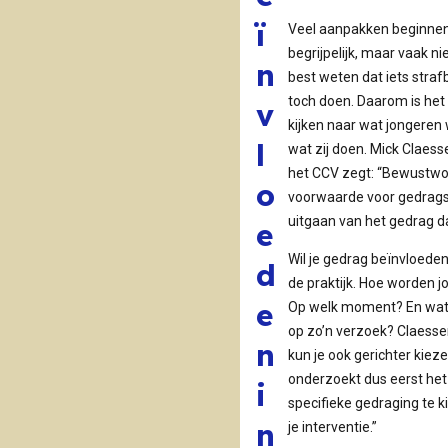
helpt om ander
ï
gedrag te kiezen.
Veel aanpakken beginnen 
Waarom testen
begrijpelijk, maar vaak 
n
nodig is voordat je
best weten dat iets strafb
een boodschap
toch doen. Daarom is het 
v
inzet.
kijken naar wat jongeren
l
wat zij doen. Mick Claes
het CCV zegt: “Bewustwor
o
voorwaarde voor gedrags
uitgaan van het gedrag da
e
Wil je gedrag beïnvloeden
d
de praktijk. Hoe worden 
e
Op welk moment? En wat
op zo’n verzoek? Claessen
n
kun je ook gerichter kieze
onderzoekt dus eerst he
i
specifieke gedraging te k
n
je interventie.”