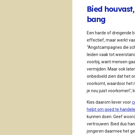
Bied houvast,
bang
Een harde of dreigende b
effectief, maar werkt vaa
“Angstcampagnes die sc
leiden vaak tot weerstand
voorbij, want mensen ga
vermijden. Maar ook late
onbedoeld zien dat het 
voorkomt, waardoor het no
je nou juist voorkomen”, l
Kies daarom liever voor
c
helpt om goed te handel
kunnen doen. Geef woord
vertrouwen. Bied dus hand
jongeren daarmee het ge