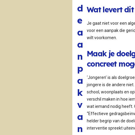
d
Wat levert dit
e
Je gaat niet voor een a
a
voor een aanpak die geric
wilt voorkomen.
a
Maak je doel
n
concreet moge
p
a
‘Jongeren’ is als doelgro
jongere is de andere niet.
k
school, woonplaats en op
verschil maken in hoe i
v
wat iemand nodig heeft. 
a
“Effectieve gedragsbeïnv
helder begrip van de doel
n
interventie spreekt uitein