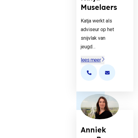
Muselaers
Katja werkt als
adviseur op het
snijvlak van
jeugd…
lees meer
Open de contactpopup
Open de cont
Anniek