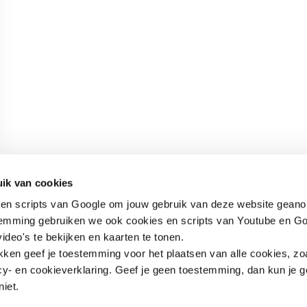
edIn profiel
Contact
Snel naar
ik van cookies
en scripts van Google om jouw gebruik van deze website geano
Praktijkverhalen
Churchilllaan 11
Documenten
temming gebruiken we ook cookies en scripts van Youtube en Go
3527 GV Utrecht
ideo's te bekijken en kaarten te tonen.
jeugd@hetccv.nl
ikken geef je toestemming voor het plaatsen van alle cookies, zo
06 - 103 20 372
y- en cookieverklaring. Geef je geen toestemming, dan kun je g
niet.
rg