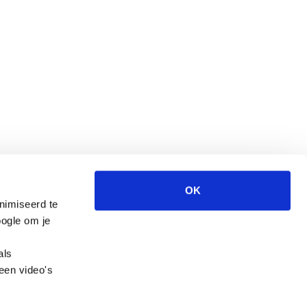
OK
nimiseerd te
Wegwijzer Jeugd en Veiligheid is een website
ogle om je
van het CCV.
als
een video's