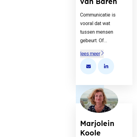
van Baren
Communicatie is
vooral dat wat
tussen mensen
gebeurt. Of…
lees meer
Open de contactpopup
Bekijk het Link
Marjolein
Koole