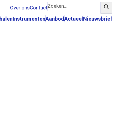
Zoeken...
tie
Zoeken
Over ons
Contact
rhalen
Instrumenten
Aanbod
Actueel
Nieuwsbrief
ite
e en
s een
van