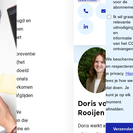
CV
Open de contactpopup
Open de cont
ijzer Jeugd en
gheid is een
Bekijk het LinkedIn pro
te van het
um voor
naliteitspreventie
iligheid (het
en is bedoeld
professionals
illen voorkomen
ongeren afglijden
Doris van
online)
Rooijen
aliteit. We
n mensen die
Doris werkt als
n bij kleine en