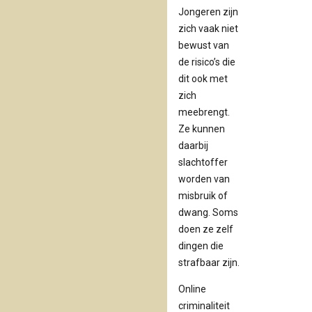
ontspanning. De content 
Jongeren zijn
vaak afgestemd op hun
zich vaak niet
interesses. De algoritmes
bewust van
zorgen ervoor dat ze
de risico’s die
steeds nieuwe video’s te
dit ook met
zien krijgen.
zich
meebrengt.
Online gemeenschappe
Ze kunnen
en fora
: jongeren zoeken
daarbij
elkaar op in online
slachtoffer
gemeenschappen en
worden van
discussiefora (zoals
misbruik of
Reddit) om interesses,
dwang. Soms
meningen en ervaringen 
doen ze zelf
delen, vaak rondom
dingen die
specifieke onderwerpen
strafbaar zijn.
zoals gaming, sport,
muziek of lifestyle. Deze
Online
gemeenschappen zijn
criminaliteit