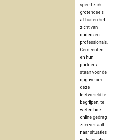
belangrijk voor hun
speelt zich
identiteitsvorming en
grotendeels
sociale contacten.
af buiten het
zicht van
ouders en
professionals.
Gemeenten
en hun
partners
staan voor de
opgave om
deze
leefwereld te
begrijpen, te
weten hoe
online gedrag
zich vertaalt
naar situaties
in de fysieke