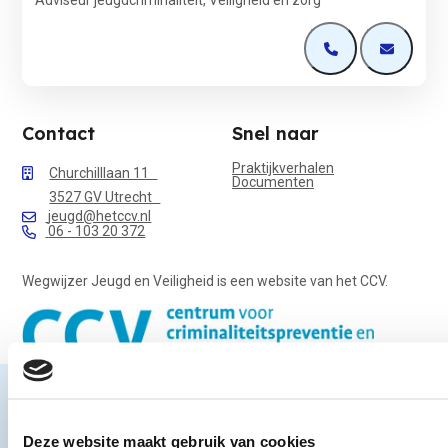
Adviseur jeugdcriminaliteit, Veiligheid en zorg
Open de contactp
Open de 
Contact
Snel naar
Praktijkverhalen
Churchilllaan 11
Documenten
3527 GV Utrecht
jeugd@hetccv.nl
06 - 103 20 372
Wegwijzer Jeugd en Veiligheid is een website van het CCV.
© Centrum voor Criminaliteitspreventie en Veiligheid
Algemene voorwaarden
Colofon
Copyright
Disclaimer
Deze website maakt gebruik van cookies
Privacy en cookies