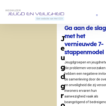
Direct naar content
Terug naar de startpagina
Menu
Ga aan de slag
met het
J
vernieuwde 7-
e
stappenmodel
u
Jeugdgroepen en jeugdnet
g
die problemen veroorzaken
hebben een negatieve invlo
d
de samenleving door de ove
g
en onveiligheid die zij vero
Inwoners ervaren hun
r
aanwezigheid vaak als
beangstigend of bedreigend
o