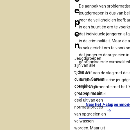
De aanpak van problematis
e
jeugdgroepen is dus van be
p
voor de veiligheid en leefba
in een buurt én om te voor
e
dat individuele jongeren afg
in de criminaliteit. Maar de
n
is ook gericht om te voork
dat jongeren doorgroeien in
Jeugdgroepen
georganiseerde criminalitei
zijn van alle
tijden en
Ga zelf aan de slag met de
culturen. Samen
van problematische jeugdg
optrekken in
in jouw gemeente met het 7
groepen maakt
stappenmodel.
deel uit van een
Naar het 7-stappenmod
normaal proces
van opgroeien en
volwassen
worden. Maar uit