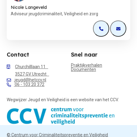
Nicole Langeveld
Adviseur jeugdcriminaliteit, Veiligheid en zorg
Open de contactp
Open de 
Contact
Snel naar
Praktijkverhalen
Churchilllaan 11
Documenten
3527 GV Utrecht
jeugd@hetccv.nl
06 - 103 20 372
Wegwijzer Jeugd en Veiligheid is een website van het CCV.
© Centrum voor Criminaliteitspreventie en Veiligheid