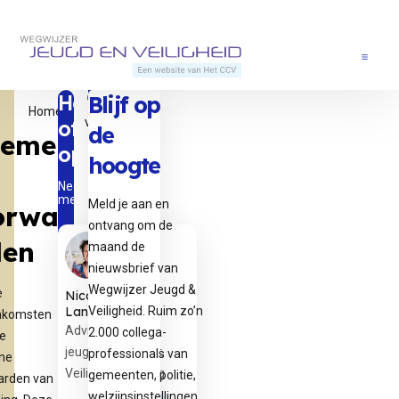
Direct naar content
Terug naar de startpagina
Menu
Heb je vragen
Blijf op
Algemene
Home
voorwaarden
of
de
geme
opmerkingen?
hoogte
Neem dan contact op
met onze experts.
Meld je aan en
orwa
ontvang om de
den
maand de
nieuwsbrief van
Wegwijzer Jeugd &
e
Nicole
Langeveld
Veiligheid. Ruim zo’n
nkomsten
Adviseur
2.000 collega-
ze
jeugdcriminaliteit,
professionals van
ne
Veiligheid en zorg
gemeenten, politie,
arden van
welzijnsinstellingen,