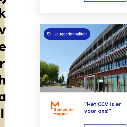
k
v
Jeugdcriminaliteit
e
r
h
a
“Het CCV is er
l
voor ons!”