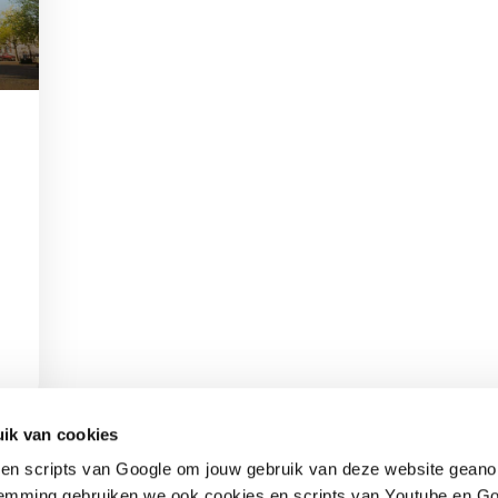
Contact
Snel naar
ik van cookies
en scripts van Google om jouw gebruik van deze website geano
Praktijkverhalen
Churchilllaan 11
Documenten
temming gebruiken we ook cookies en scripts van Youtube en Go