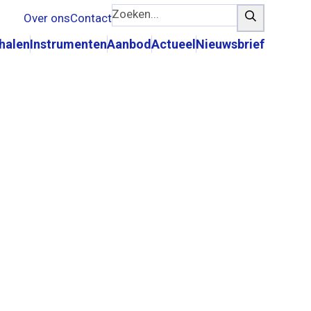
Zoeken...
Zoeken
Over ons
Contact
rhalen
Instrumenten
Aanbod
Actueel
Nieuwsbrief