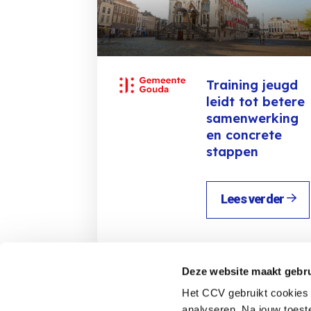
Training jeugd
leidt tot betere
samenwerking
en concrete
stappen
Lees verder
Terug naar de startpagina
Deze website maakt gebru
Het CCV gebruikt cookies 
analyseren. Na jouw toes