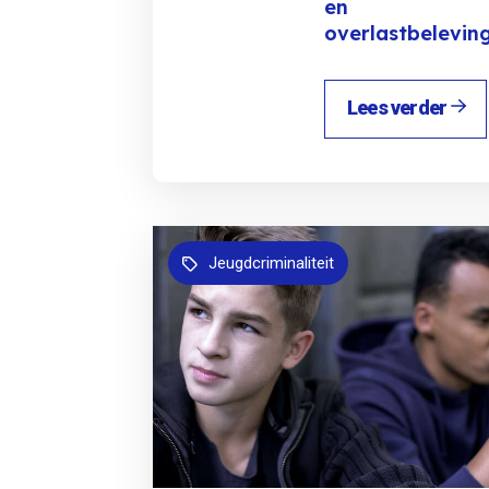
en
overlastbelevin
Lees verder
Jeugdcriminaliteit