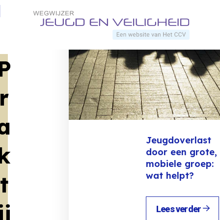
Direct naar content
Terug naar de startpagina
P
r
a
Jeugdoverlast
k
door een grote,
mobiele groep:
wat helpt?
t
ij
Lees verder