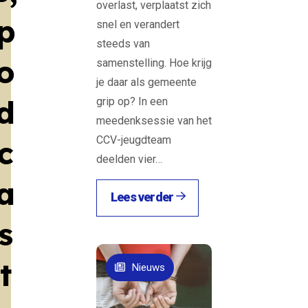
overlast, verplaatst zich
p
snel en verandert
steeds van
o
samenstelling. Hoe krijg
je daar als gemeente
d
grip op? In een
meedenksessie van het
CCV-jeugdteam
c
deelden vier…
a
Lees verder
s
t
Nieuws