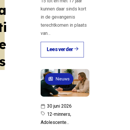
15 tot en met 17 jaar
a
kunnen daar sinds kort
in de gevangenis
ti
terechtkomen in plaats
van…
e
Lees verder
s
Nieuws
30 juni 2026
12-minners,
Adolescente...