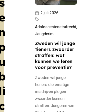
s
e
2 juli 2026
Adolescentenstrafrecht,
n
Jeugdcrim...
p
Zweden wil jonge
tieners zwaarder
straffen: wat
u
kunnen we leren
voor preventie?
b
Zweden wil jonge
tieners die ernstige
li
misdrijven plegen
zwaarder kunnen
c
straffen. Jongeren van