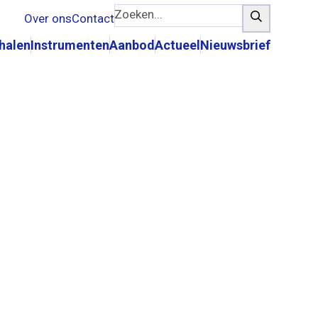
Zoeken...
Zoeken
Over ons
Contact
rhalen
Instrumenten
Aanbod
Actueel
Nieuwsbrief