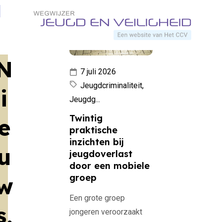
Direct naar content
Nieuws
Terug naar de startpagina
N
7 juli 2026
Jeugdcriminaliteit,
i
Jeugdg...
Twintig
e
praktische
inzichten bij
u
jeugdoverlast
door een mobiele
groep
w
Een grote groep
s,
jongeren veroorzaakt