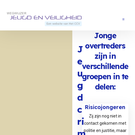
Direct naar content
Terug naar de startpagina
Menu
Jonge
overtreders
J
zijn in
e
verschillende
u
groepen in te
g
delen:
v
d
n
c
Risicojongeren
Zij zijn nog niet in
ri
contact gekomen met
m
politie en justitie, maar
e