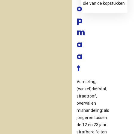
die van de kopstukken.
o
r
p
g
m
a
a
a
t
Vernieling,
(winkel)diefstal,
straatroof,
overval en
mishandeling: als
jongeren tussen
de 12 en 23 jaar
strafbare feiten