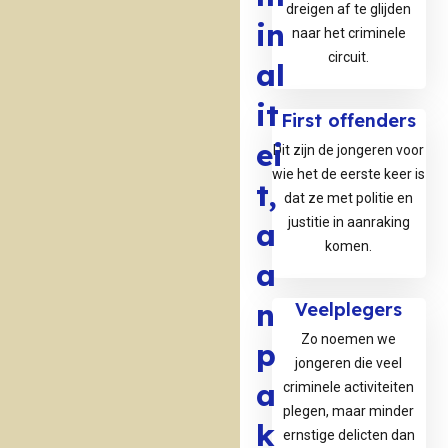
dreigen af te glijden
in
naar het criminele
s
circuit.
al
it
First offenders
ei
Dit zijn de jongeren voor
wie het de eerste keer is
b
t,
dat ze met politie en
justitie in aanraking
r
a
komen.
a
e
n
Veelplegers
e
Zo noemen we
p
jongeren die veel
W
a
criminele activiteiten
a
plegen, maar minder
k
ernstige delicten dan