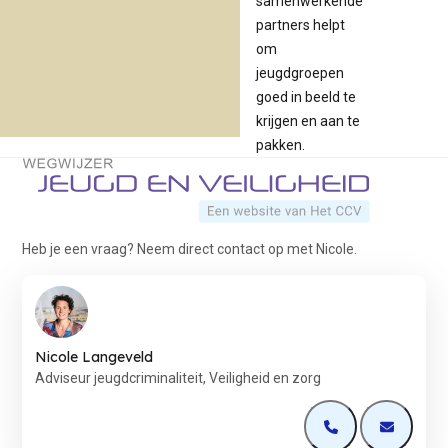
samenwerkende
partners helpt
om
jeugdgroepen
goed in beeld te
krijgen en aan te
pakken.
Terug naar de startpagina
Heb je een vraag? Neem direct contact op met Nicole.
Nicole Langeveld
Adviseur jeugdcriminaliteit, Veiligheid en zorg
Open de contactp
Open de 