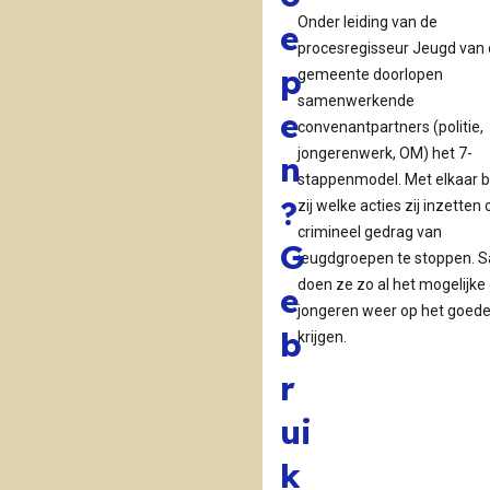
Onder leiding van de
e
procesregisseur Jeugd van
p
gemeente doorlopen
samenwerkende
e
convenantpartners (politie,
jongerenwerk, OM) het 7-
n
stappenmodel. Met elkaar 
?
zij welke acties zij inzetten
crimineel gedrag van
G
jeugdgroepen te stoppen. 
doen ze zo al het mogelijk
e
jongeren weer op het goede
b
krijgen.
r
ui
k