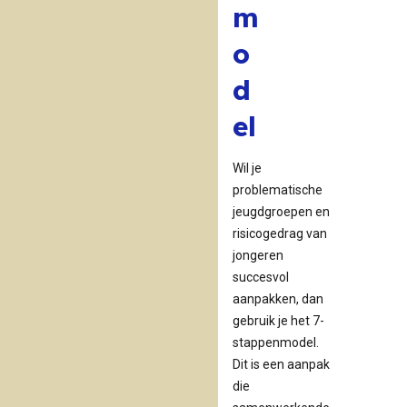
m
o
d
el
Wil je
problematische
jeugdgroepen en
risicogedrag van
jongeren
succesvol
aanpakken, dan
gebruik je het 7-
stappenmodel.
Dit is een aanpak
die