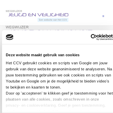
Direct naar content
Terug naar de startpagina
Menu
Terug naar de startpagina
Heb je een vraag? Neem direct contact op met Nicole.
Deze website maakt gebruik van cookies
Het CCV gebruikt cookies en scripts van Google om jouw
gebruik van deze website geanonimiseerd te analyseren. Na
jouw toestemming gebruiken we ook cookies en scripts van
Nicole Langeveld
Youtube en Google om je de mogelijkheid te bieden video's
Adviseur jeugdcriminaliteit, Veiligheid en zorg
te bekijken en kaarten te tonen.
Door op 'accepteren' te klikken geef je toestemming voor het
Open de contactp
Open de 
plaatsen van alle cookies, zoals omschreven in onze
privacy- en cookieverklaring. Geef je geen toestemming,
dan kun je geen video's bekijken en tonen kaarten niet.