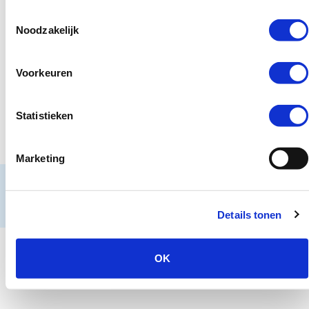
Contact
Snel naar
Toestemmingsselectie
Praktijkverhalen
Noodzakelijk
Churchilllaan 11
Documenten
3527 GV Utrecht
jeugd@hetccv.nl
Voorkeuren
06 - 103 20 372
Wegwijzer Jeugd en Veiligheid is een website van het CCV.
Statistieken
Marketing
© Centrum voor Criminaliteitspreventie en Veiligheid
Algemene voorwaarden
Colofon
Copyright
Disclaimer
Details tonen
Privacy en cookies
OK