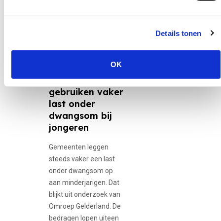
Details tonen
30 juni 2026
12-minners,
Adolescente...
OK
Gemeenten
gebruiken vaker
last onder
dwangsom bij
jongeren
Gemeenten leggen
steeds vaker een last
onder dwangsom op
aan minderjarigen. Dat
blijkt uit onderzoek van
Omroep Gelderland. De
bedragen lopen uiteen