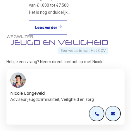
van €1.000 tot €7.500.
Het is nog onduidelijk…
Lees verder
Terug naar de startpagina
Heb je een vraag? Neem direct contact op met Nicole.
Nicole Langeveld
Adviseur jeugdcriminaliteit, Veiligheid en zorg
Open de contactp
Open de 