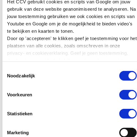
Het CCV gebruikt cookies en scripts van Google om jouw
Kindermishandeling plaatsvinden.
kunnen we leren
gebruik van deze website geanonimiseerd te analyseren. Na
voor preventie?
De Week tegen Kindermishandeling
jouw toestemming gebruiken we ook cookies en scripts van
wordt mede georganiseerd door het
Youtube en Google om je de mogelijkheid te bieden video's
Zweden wil jonge
ministerie van Volksgezondheid,
te bekijken en kaarten te tonen.
tieners die ernstige
Welzijn en Sport (VWS) in
Door op 'accepteren' te klikken geef je toestemming voor het
misdrijven plegen
samenwerking met Movisie, het NJi,
plaatsen van alle cookies, zoals omschreven in onze
zwaarder kunnen
Veilig Thuis, het CCV en de Raad
privacy- en cookieverklaring. Geef je geen toestemming,
straffen. Jongeren van
voor de Kinderbescherming. Meer
dan kun je geen video's bekijken en tonen kaarten niet.
15 tot en met 17 jaar
weten? Kijk
Toestemmingsselectie
kunnen daar sinds kort
op
weektegenkindermishandeling.nl
.
Noodzakelijk
in de gevangenis
terechtkomen in plaats
van…
Voorkeuren
Lees verder
Statistieken
Marketing
Nieuws