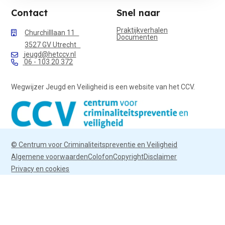
Contact
Snel naar
Praktijkverhalen
Churchilllaan 11
Documenten
3527 GV Utrecht
jeugd@hetccv.nl
06 - 103 20 372
Wegwijzer Jeugd en Veiligheid is een website van het CCV.
© Centrum voor Criminaliteitspreventie en Veiligheid
Algemene voorwaarden
Colofon
Copyright
Disclaimer
Privacy en cookies