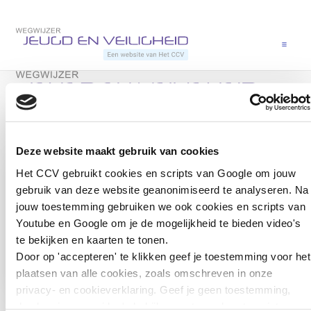
Direct naar content
Terug naar de startpagina
Menu
Terug naar de startpagina
Heb je een vraag? Neem direct contact op met Nicole.
Deze website maakt gebruik van cookies
Het CCV gebruikt cookies en scripts van Google om jouw
gebruik van deze website geanonimiseerd te analyseren. Na
jouw toestemming gebruiken we ook cookies en scripts van
Nicole Langeveld
Youtube en Google om je de mogelijkheid te bieden video's
Adviseur jeugdcriminaliteit, Veiligheid en zorg
te bekijken en kaarten te tonen.
Door op 'accepteren' te klikken geef je toestemming voor het
Open de contactp
Open de 
plaatsen van alle cookies, zoals omschreven in onze
privacy- en cookieverklaring. Geef je geen toestemming,
dan kun je geen video's bekijken en tonen kaarten niet.