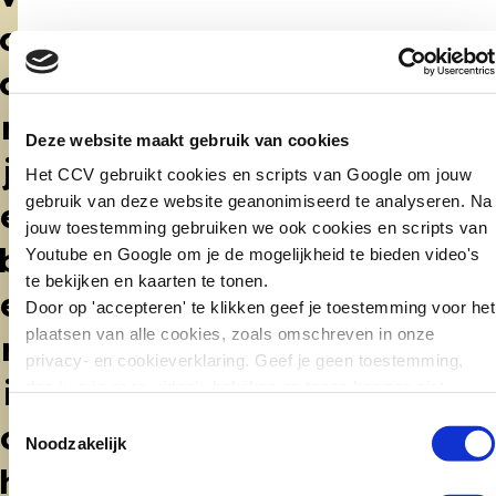
o
o
r
Deze website maakt gebruik van cookies
j
Het CCV gebruikt cookies en scripts van Google om jouw
gebruik van deze website geanonimiseerd te analyseren. Na
e
jouw toestemming gebruiken we ook cookies en scripts van
b
Youtube en Google om je de mogelijkheid te bieden video's
te bekijken en kaarten te tonen.
e
Door op 'accepteren' te klikken geef je toestemming voor het
plaatsen van alle cookies, zoals omschreven in onze
r
privacy- en cookieverklaring. Geef je geen toestemming,
i
dan kun je geen video's bekijken en tonen kaarten niet.
Toestemmingsselectie
c
Noodzakelijk
h