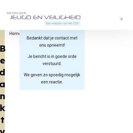
Direct naar content
Terug naar de startpagina
Menu
Home
Contact
Bedankt
Bedankt dat je contact met
B
ons opneemt!
Je bericht is in goede orde
e
verstuurd.
d
We geven zo spoedig mogelijk
a
een reactie.
n
k
t
v