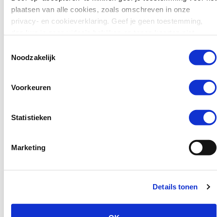
plaatsen van alle cookies, zoals omschreven in onze
verschillende partijen
privacy- en cookieverklaring. Geef je geen toestemming,
betrokken zijn, maar dat niet
dan kun je geen video's bekijken en tonen kaarten niet.
altijd duidelijk is wat hun
verantwoordelijkheden zijn en
Toestemmingsselectie
wat er van hen verwacht mag
Noodzakelijk
worden. Dat maakt dat de
mate waarin de effecten van
Voorkeuren
de aanbevelingen merkbaar
zijn in de praktijk (de
doorwerking), bijvoorbeeld
Statistieken
voor professionals en de
kinderen zelf, niet zelden te
Marketing
wensen overlaat.
Uit het onderzoek blijkt dat de
uitvoer van veel van de
Details tonen
aanbevelingen aan de
sectoren zelf is overgelaten en
dat de overheid daar maar