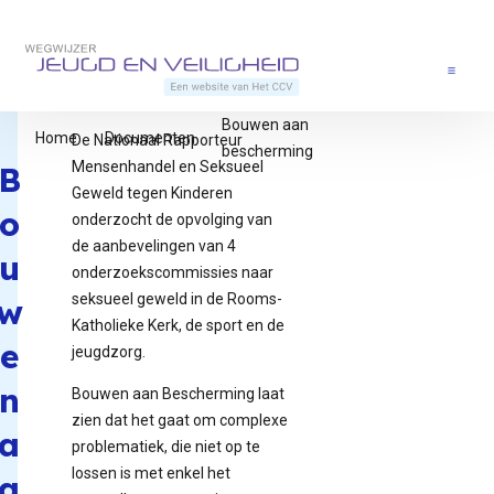
Direct naar content
Terug naar de startpagina
Menu
Bouwen aan
Home
Documenten
De Nationaal Rapporteur
bescherming
Mensenhandel en Seksueel
B
Geweld tegen Kinderen
o
onderzocht de opvolging van
de aanbevelingen van 4
u
onderzoekscommissies naar
seksueel geweld in de Rooms-
w
Katholieke Kerk, de sport en de
e
jeugdzorg.
n
Bouwen aan Bescherming laat
zien dat het gaat om complexe
a
problematiek, die niet op te
lossen is met enkel het
a