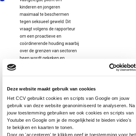
kinderen en jongeren
maximaal te beschermen
tegen seksueel geweld. Dit
vraagt volgens de rapporteur
om een proactieve en
coördinerende houding waarbij
over de grenzen van sectoren
heen wordt gekeken en
waarbij de uitvoering in staat
wordt gesteld om ambities en
beleid uit te voeren.
Deze website maakt gebruik van cookies
Aanbevelingen
Het CCV gebruikt cookies en scripts van Google om jouw
gebruik van deze website geanonimiseerd te analyseren. Na
De aanbevelingen van de
jouw toestemming gebruiken we ook cookies en scripts van
commissies en het onderzoek
Youtube en Google om je de mogelijkheid te bieden video's
van de Nationaal Rapporteur
te bekijken en kaarten te tonen.
laten zien dat bij de aanpak
Door op 'accepteren' te klikken geef je toestemming voor het
van seksueel geweld veel