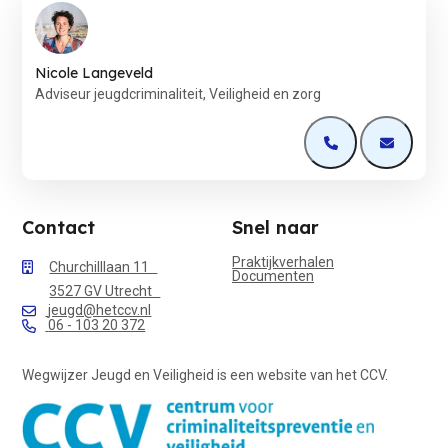
Nicole Langeveld
Adviseur jeugdcriminaliteit, Veiligheid en zorg
Open de contactp
Open de 
Contact
Snel naar
Praktijkverhalen
Churchilllaan 11
Documenten
3527 GV Utrecht
jeugd@hetccv.nl
06 - 103 20 372
Wegwijzer Jeugd en Veiligheid is een website van het CCV.