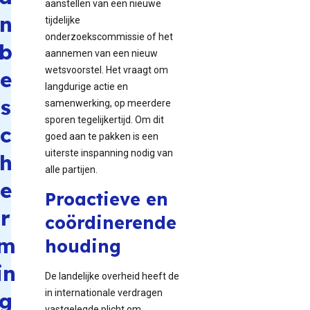
aanstellen van een nieuwe
n
tijdelijke
onderzoekscommissie of het
b
aannemen van een nieuw
wetsvoorstel. Het vraagt om
e
langdurige actie en
s
samenwerking, op meerdere
sporen tegelijkertijd. Om dit
c
goed aan te pakken is een
uiterste inspanning nodig van
h
alle partijen.
e
Proactieve en
r
coördinerende
m
houding
in
De landelijke overheid heeft de
in internationale verdragen
g
vastgelegde plicht om