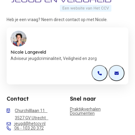
Heb je een vraag? Neem direct contact op met Nicole.
Nicole Langeveld
Adviseur jeugdcriminaliteit, Veiligheid en zorg
Open de contactp
Open de 
Contact
Snel naar
Praktijkverhalen
Churchilllaan 11
Documenten
3527 GV Utrecht
jeugd@hetccv.nl
06 - 103 20 372