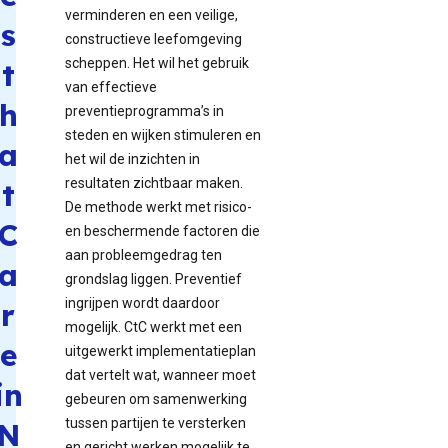
verminderen en een veilige,
s
constructieve leefomgeving
scheppen. Het wil het gebruik
t
van effectieve
h
preventieprogramma’s in
steden en wijken stimuleren en
a
het wil de inzichten in
resultaten zichtbaar maken.
t
De methode werkt met risico-
C
en beschermende factoren die
aan probleemgedrag ten
a
grondslag liggen. Preventief
ingrijpen wordt daardoor
r
mogelijk. CtC werkt met een
e
uitgewerkt implementatieplan
dat vertelt wat, wanneer moet
in
gebeuren om samenwerking
tussen partijen te versterken
N
en gericht werken mogelijk te