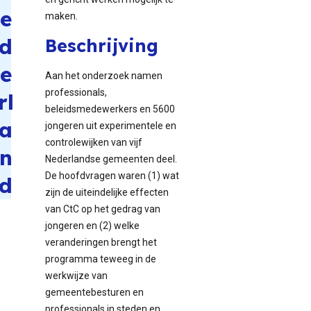
e
maken.
d
Beschrijving
e
Aan het onderzoek namen
professionals,
rl
beleidsmedewerkers en 5600
a
jongeren uit experimentele en
controlewijken van vijf
n
Nederlandse gemeenten deel.
De hoofdvragen waren (1) wat
d
zijn de uiteindelijke effecten
van CtC op het gedrag van
jongeren en (2) welke
veranderingen brengt het
programma teweeg in de
werkwijze van
gemeentebesturen en
professionals in steden en