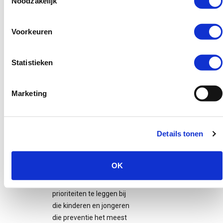
Noodzakelijk
achtergronden van
kinderen en jongeren bij
preventie: hun omgeving
Voorkeuren
(gezin, school andere
kinderen en jongeren en
Statistieken
de wijk), hun
ontwikkeling (over
langere tijd) en de
Marketing
onderliggende risico en
beschermende
factoren.
Details tonen
In tijden waar een
gemeente slechts
beperkte middelen kan
OK
inzetten, biedt CtC de
mogelijkheid om
prioriteiten te leggen bij
die kinderen en jongeren
die preventie het meest