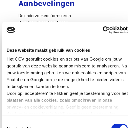
Aanbevelingen
De onderzoekers formuleren
de volgende aanbevelingen
voor de praktijk van preventief
werken:
Preventief jeugdbeleid
Deze website maakt gebruik van cookies
moet gebaseerd zijn op
Het CCV gebruikt cookies en scripts van Google om jouw
bestaande en feitelijke
gebruik van deze website geanonimiseerd te analyseren. Na
gegevens over de
jouw toestemming gebruiken we ook cookies en scripts van
problemen van jongeren
Youtube en Google om je de mogelijkheid te bieden video's
en de sociale
te bekijken en kaarten te tonen.
determinanten die
Door op 'accepteren' te klikken geef je toestemming voor het
daaraan ten grondslag
plaatsen van alle cookies, zoals omschreven in onze
liggen, zoals
privacy- en cookieverklaring. Geef je geen toestemming,
bijvoorbeeld CtC doet.
dan kun je geen video's bekijken en tonen kaarten niet.
Betrek ook
Toestemmingsselectie
sociaaldemografische