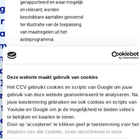
gerapporteerd en waar mogelijk
g
en relevant, worden
beschikbare aantallen genoemd
r
ter illustratie van de toepassing
a
van maatregelen uit het
actieprogramma.
m
Organisaties
m
Ministeries van Veiligheid en
a
Justitie en van Sociale Zaken en
Deze website maakt gebruik van cookies
I
Werkgelegenheid.
Het CCV gebruikt cookies en scripts van Google om jouw
n
gebruik van deze website geanonimiseerd te analyseren. Na
Eerste
jouw toestemming gebruiken we ook cookies en scripts van
t
voortgangsrapportage
Youtube en Google om je de mogelijkheid te bieden video's
Naar publicatie
te bekijken en kaarten te tonen.
e
Door op 'accepteren' te klikken geef je toestemming voor het
g
plaatsen van alle cookies, zoals omschreven in onze
privacy- en cookieverklaring. Geef je geen toestemming,