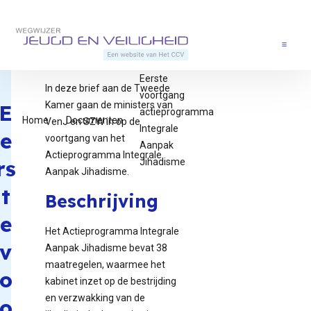
Direct naar content
Terug naar de startpagina
Menu
Eerste
In deze brief aan de Tweede
voortgang
Kamer gaan de ministers van
E
actieprogramma
Home
Documenten
VenJ en SZW in op de
Integrale
e
voortgang van het
Aanpak
Actieprogramma Integrale
rs
Jihadisme
Aanpak Jihadisme.
t
Beschrijving
e
Het Actieprogramma Integrale
v
Aanpak Jihadisme bevat 38
maatregelen, waarmee het
o
kabinet inzet op de bestrijding
en verzwakking van de
o