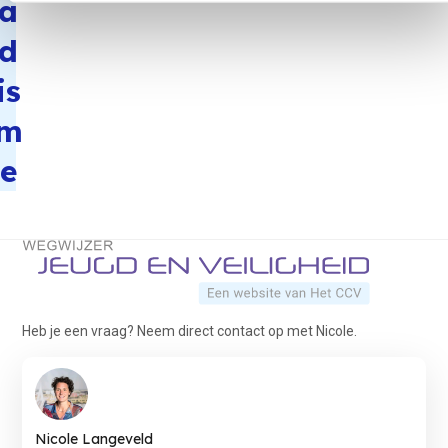
a
d
is
m
e
Terug naar de startpagina
Heb je een vraag? Neem direct contact op met Nicole.
Nicole Langeveld