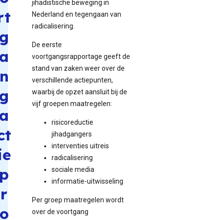
jihadistische beweging in
rt
Nederland en tegengaan van
radicalisering.
g
De eerste
a
voortgangsrapportage geeft de
stand van zaken weer over de
n
verschillende actiepunten,
g
waarbij de opzet aansluit bij de
vijf groepen maatregelen:
a
risicoreductie
ct
jihadgangers
interventies uitreis
ie
radicalisering
p
sociale media
informatie-uitwisseling
r
Per groep maatregelen wordt
o
over de voortgang