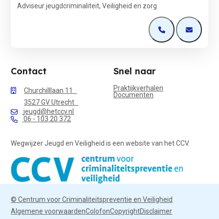
Adviseur jeugdcriminaliteit, Veiligheid en zorg
Open de contactp
Open de 
Contact
Snel naar
Praktijkverhalen
Churchilllaan 11
Documenten
3527 GV Utrecht
jeugd@hetccv.nl
06 - 103 20 372
Wegwijzer Jeugd en Veiligheid is een website van het CCV.
© Centrum voor Criminaliteitspreventie en Veiligheid
Algemene voorwaarden
Colofon
Copyright
Disclaimer