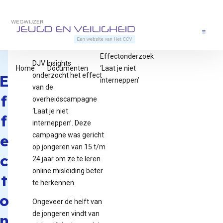
Direct naar content
Terug naar de startpagina
Menu
Effectonderzoek
DJV Insights
Home
Documenten
‘Laat je niet
onderzocht het effect
E
interneppen’
van de
f
overheidscampagne
‘Laat je niet
f
interneppen’. Deze
campagne was gericht
e
op jongeren van 15 t/m
c
24 jaar om ze te leren
online misleiding beter
t
te herkennen.
o
Ongeveer de helft van
de jongeren vindt van
n