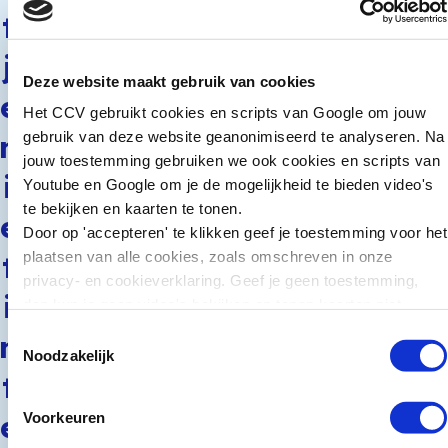
boodschappen worden
t
nauwelijks herinnerd,
zoals het feit dat
j
criminelen zich
Deze website maakt gebruik van cookies
e
voordoen als een
Het CCV gebruikt cookies en scripts van Google om jouw
bekende of
gebruik van deze website geanonimiseerd te analyseren. Na
n
betrouwbare
jouw toestemming gebruiken we ook cookies en scripts van
organisatie, de slogan,
i
Youtube en Google om je de mogelijkheid te bieden video's
en het advies om de
te bekijken en kaarten te tonen.
e
afzender te controleren
Door op 'accepteren' te klikken geef je toestemming voor het
en bij twijfel weg te
plaatsen van alle cookies, zoals omschreven in onze
t
klikken. Bovendien
privacy- en cookieverklaring. Geef je geen toestemming,
roept de campagne een
i
dan kun je geen video's bekijken en tonen kaarten niet.
relatief hoge mate
Toestemmingsselectie
n
van irritatie op. Dit wijst
Noodzakelijk
erop dat de doelgroep
t
niet de tijd of aandacht
neemt om de
e
Voorkeuren
informatie in de