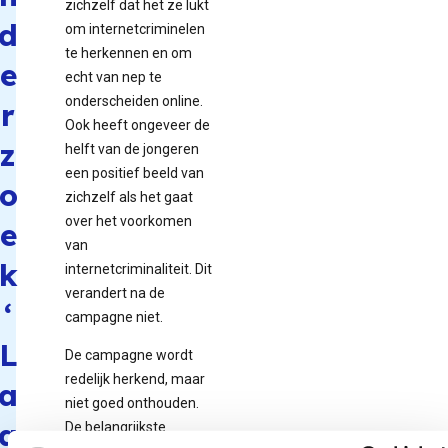
zichzelf dat het ze lukt
d
om internetcriminelen
te herkennen en om
e
echt van nep te
onderscheiden online.
r
Ook heeft ongeveer de
z
helft van de jongeren
een positief beeld van
o
zichzelf als het gaat
over het voorkomen
e
van
k
internetcriminaliteit. Dit
verandert na de
‘
campagne niet.
L
De campagne wordt
redelijk herkend, maar
a
niet goed onthouden.
a
De belangrijkste