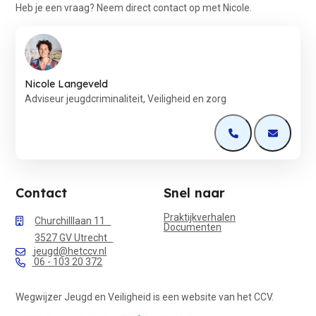
Heb je een vraag? Neem direct contact op met Nicole.
Nicole Langeveld
Adviseur jeugdcriminaliteit, Veiligheid en zorg
Open de contactp
Open de 
Contact
Snel naar
Praktijkverhalen
Churchilllaan 11
Documenten
3527 GV Utrecht
jeugd@hetccv.nl
06 - 103 20 372
Wegwijzer Jeugd en Veiligheid is een website van het CCV.