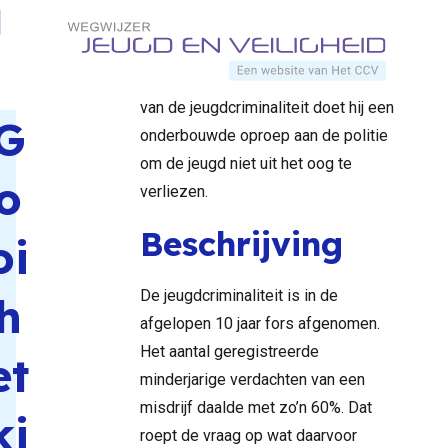
kind niet
Direct naar content
schreef Henk Ferwerda van Bureau
Home
Documenten
met het
Beke een bijdrage over ‘Jongeren en
badwater
Terug naar de startpagina
politie’. Ondanks de sterke daling
weg
van de jeugdcriminaliteit doet hij een
G
onderbouwde oproep aan de politie
om de jeugd niet uit het oog te
o
verliezen.
Beschrijving
oi
De jeugdcriminaliteit is in de
h
afgelopen 10 jaar fors afgenomen.
Het aantal geregistreerde
et
minderjarige verdachten van een
misdrijf daalde met zo’n 60%. Dat
ki
roept de vraag op wat daarvoor