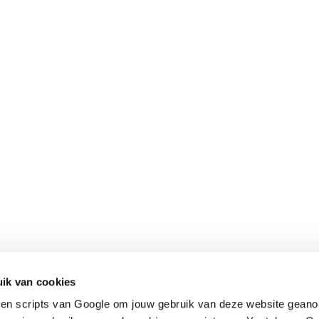
Contact
Snel naar
ik van cookies
en scripts van Google om jouw gebruik van deze website geano
Praktijkverhalen
Churchilllaan 11