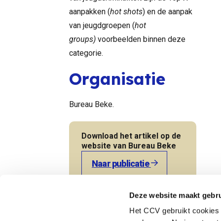
aanpakken (
hot shots
) en de aanpak
van jeugdgroepen (
hot
groups)
voorbeelden binnen deze
categorie.
Organisatie
Bureau Beke.
Download het artikel op de
website van Bureau Beke
Naar publicatie
Terug naar de startpagina
Deze website maakt gebru
Het CCV gebruikt cookies 