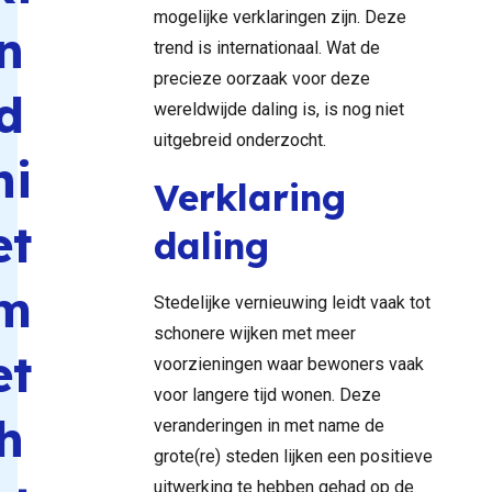
mogelijke verklaringen zijn. Deze
n
trend is internationaal. Wat de
precieze oorzaak voor deze
d
wereldwijde daling is, is nog niet
uitgebreid onderzocht.
ni
Verklaring
et
daling
m
Stedelijke vernieuwing leidt vaak tot
schonere wijken met meer
et
voorzieningen waar bewoners vaak
voor langere tijd wonen. Deze
h
veranderingen in met name de
grote(re) steden lijken een positieve
uitwerking te hebben gehad op de