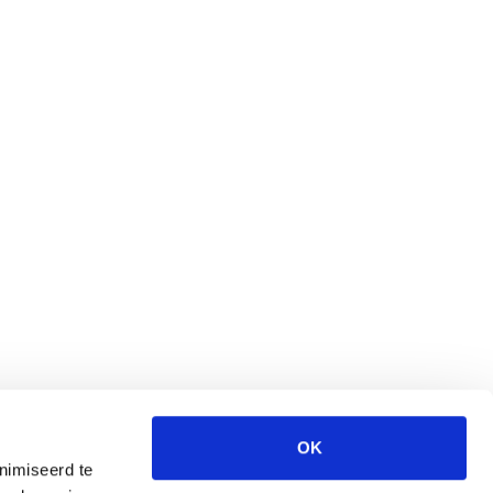
OK
nimiseerd te
Wegwijzer Jeugd en Veiligheid is een website