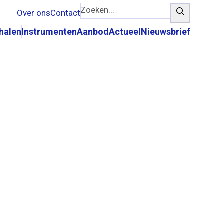
Zoeken...
Zoeken
Over ons
Contact
rhalen
Instrumenten
Aanbod
Actueel
Nieuwsbrief