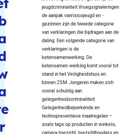
et
jeugdcriminaliteit.Vroegsignaleringen
b
de aanpak vanrisicojeugd en -
gezinnen zijn de tweede categorie
van verklaringen die bijdragen aan de
a
daling. Een volgende categorie van
verklaringen is de
d
ketensamenwerking. De
ketensamen-werking komt vooral tot
w
stand in het Veiligheidshuis en
binnen ZSM. Jongeren maken zich
a
vooral schuldig aan
gelegenheidscriminaliteit.
te
Gelegenheidbeperkende en
technopreventieve maatregelen –
r
zoals tags op producten in winkels,
camera-toezicht, toezichthouders en