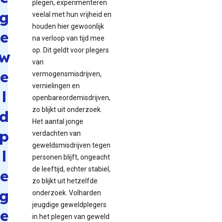
plegen, experimenteren
g
veelal met hun vrijheid en
houden hier gewoonlijk
e
na verloop van tijd mee
op. Dit geldt voor plegers
w
van
e
vermogensmisdrijven,
vernielingen en
l
openbareordemisdrijven,
zo blijkt uit onderzoek.
d
Het aantal jonge
p
verdachten van
geweldsmisdrijven tegen
l
personen blijft, ongeacht
de leeftijd, echter stabiel,
e
zo blijkt uit hetzelfde
g
onderzoek. Volharden
jeugdige geweldplegers
e
in het plegen van geweld