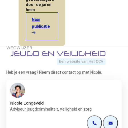
door de jaren
heen
Naar
publicatie
Terug naar de startpagina
Heb je een vraag? Neem direct contact op met Nicole.
Nicole Langeveld
Adviseur jeugdcriminaliteit, Veiligheid en zorg
Open de contactp
Open de 