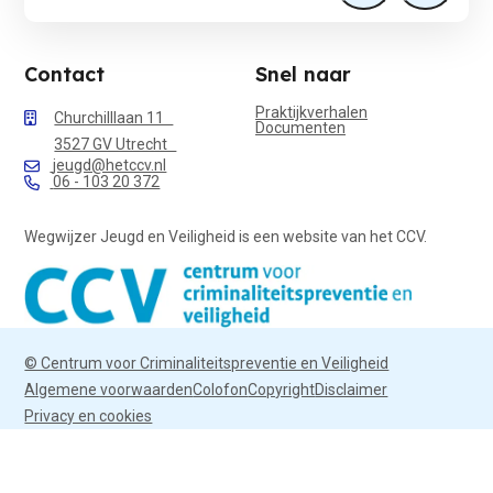
Contact
Snel naar
Praktijkverhalen
Churchilllaan 11
Documenten
3527 GV Utrecht
jeugd@hetccv.nl
06 - 103 20 372
Wegwijzer Jeugd en Veiligheid is een website van het CCV.
© Centrum voor Criminaliteitspreventie en Veiligheid
Algemene voorwaarden
Colofon
Copyright
Disclaimer
Privacy en cookies