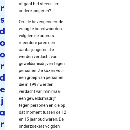
of gaat het steeds om
r
andere jongeren?
s
Om de bovengenoemde
d
vraag te beantwoorden,
volgden de auteurs
o
meerdere jaren een
aantal jongeren die
o
werden verdacht van
r
geweldsmisdrijven tegen
personen. Ze kozen voor
d
een groep van personen
die in 1997 werden
e
verdacht van minimaal
j
één geweldsmisdrijf
tegen personen en die op
a
dat moment tussen de 12
en 15 jaar oud waren. De
r
onderzoekers volgden