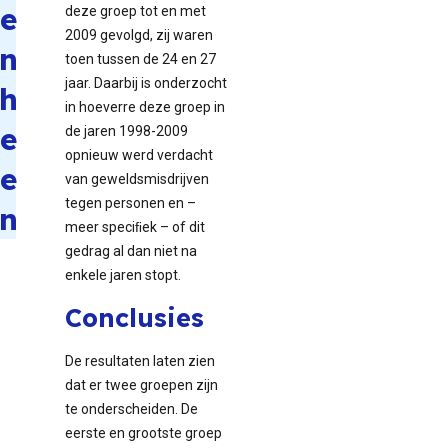
e
deze groep tot en met
2009 gevolgd, zij waren
n
toen tussen de 24 en 27
jaar. Daarbij is onderzocht
h
in hoeverre deze groep in
e
de jaren 1998-2009
opnieuw werd verdacht
e
van geweldsmisdrijven
tegen personen en –
n
meer speciﬁek – of dit
gedrag al dan niet na
enkele jaren stopt.
Conclusies
De resultaten laten zien
dat er twee groepen zijn
te onderscheiden. De
eerste en grootste groep