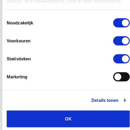
privacy- en cookieverklaring. Geef je geen toestemming,
De tweede groep bestaat
dan kun je geen video's bekijken en tonen kaarten niet.
uit enkele honderden
jongeren (10-15 procent)
Toestemmingsselectie
Noodzakelijk
die vroeg geweld plegen
en daar – anders dan een
vergelijkbare groep
Voorkeuren
vermogensdelinquenten
– niet mee stoppen als ze
ouder worden. Ook als
Statistieken
jongvolwassenen komen
ze daar meer dan
Marketing
incidenteel mee in
aanraking met de politie.
Het bestaan van deze
Details tonen
twee groepen vraagt
volgens de auteurs om
gedifferentieerd beleid.
OK
Waar de agressie