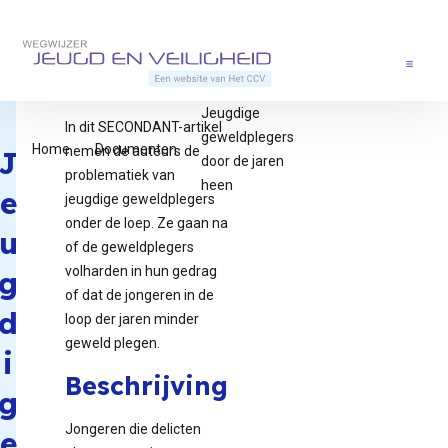
Direct naar content
Terug naar de startpagina
Menu
Jeugdige
In dit SECONDANT-artikel
geweldplegers
Home
Documenten
nemen de auteurs de
J
door de jaren
problematiek van
heen
e
jeugdige geweldplegers
onder de loep. Ze gaan na
u
of de geweldplegers
volharden in hun gedrag
g
of dat de jongeren in de
d
loop der jaren minder
geweld plegen.
i
Beschrijving
g
Jongeren die delicten
e