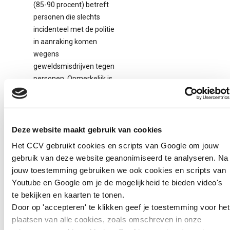
(85-90 procent) betreft
personen die slechts
incidenteel met de politie
in aanraking komen
wegens
geweldsmisdrijven tegen
personen. Opmerkelijk is
dat deze vorm van
geweld ongeveer net
zoveel voorkomt bij
pubers als bij
Deze website maakt gebruik van cookies
adolescenten en
Het CCV gebruikt cookies en scripts van Google om jouw
jongvolwassenen.
gebruik van deze website geanonimiseerd te analyseren. Na
Kennelijk hebben deze
jouw toestemming gebruiken we ook cookies en scripts van
ontwikkelingsfasen hun
Youtube en Google om je de mogelijkheid te bieden video's
eigen kenmerken die
te bekijken en kaarten te tonen.
aanleiding geven tot
Door op 'accepteren' te klikken geef je toestemming voor het
agressie.
plaatsen van alle cookies, zoals omschreven in onze