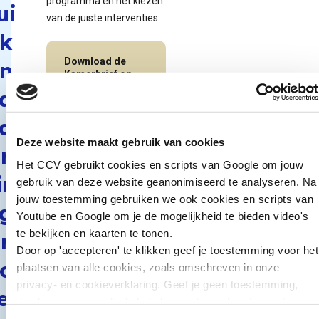
programma en het kiezen
ui
van de juiste interventies.
k
Download de
n
Kamerbrief op
rijksoverheid.nl
a
Naar
a
publicatie
Deze website maakt gebruik van cookies
r
Het CCV gebruikt cookies en scripts van Google om jouw
in
gebruik van deze website geanonimiseerd te analyseren. Na
jouw toestemming gebruiken we ook cookies en scripts van
g
Youtube en Google om je de mogelijkheid te bieden video's
te bekijken en kaarten te tonen.
r
Door op 'accepteren' te klikken geef je toestemming voor het
o
plaatsen van alle cookies, zoals omschreven in onze
privacy- en cookieverklaring. Geef je geen toestemming,
ei
dan kun je geen video's bekijken en tonen kaarten niet.