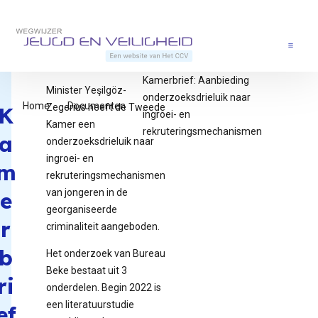
Direct naar content
Terug naar de startpagina
Menu
Kamerbrief: Aanbieding
Minister Yeşilgöz-
onderzoeksdrieluik naar
Home
Documenten
Zegerius heeft de Tweede
K
ingroei- en
Kamer een
rekruteringsmechanismen
a
onderzoeksdrieluik naar
ingroei- en
m
rekruteringsmechanismen
van jongeren in de
e
georganiseerde
r
criminaliteit aangeboden.
b
Het onderzoek van Bureau
Beke bestaat uit 3
ri
onderdelen. Begin 2022 is
een literatuurstudie
ef