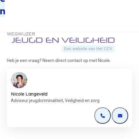
n
Terug naar de startpagina
Heb je een vraag? Neem direct contact op met Nicole.
Nicole Langeveld
Adviseur jeugdcriminaliteit, Veiligheid en zorg
Open de contactp
Open de 