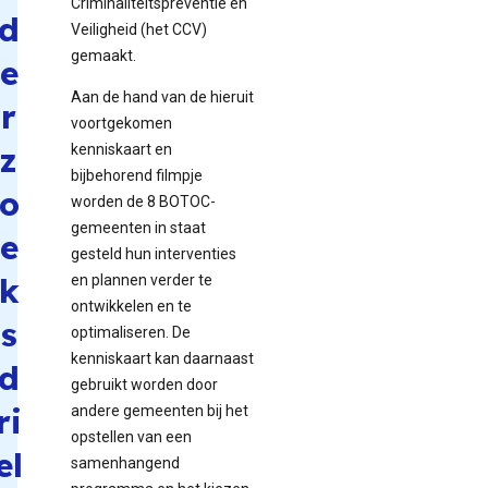
Criminaliteitspreventie en
d
Veiligheid (het CCV)
gemaakt.
e
Aan de hand van de hieruit
r
voortgekomen
z
kenniskaart en
bijbehorend filmpje
o
worden de 8 BOTOC-
gemeenten in staat
e
gesteld hun interventies
k
en plannen verder te
ontwikkelen en te
s
optimaliseren. De
kenniskaart kan daarnaast
d
gebruikt worden door
ri
andere gemeenten bij het
opstellen van een
el
samenhangend