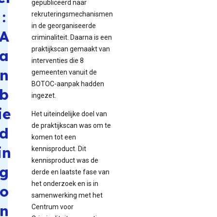
gepubliceerd naar
:
rekruteringsmechanismen
in de georganiseerde
A
criminaliteit. Daarna is een
praktijkscan gemaakt van
a
interventies die 8
n
gemeenten vanuit de
BOTOC-aanpak hadden
b
ingezet.
ie
Het uiteindelijke doel van
de praktijkscan was om te
d
komen tot een
in
kennisproduct. Dit
kennisproduct was de
g
derde en laatste fase van
het onderzoek en is in
o
samenwerking met het
n
Centrum voor