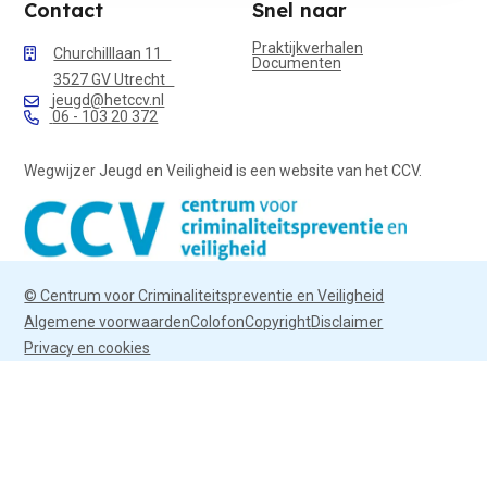
Contact
Snel naar
Praktijkverhalen
Churchilllaan 11
Documenten
3527 GV Utrecht
jeugd@hetccv.nl
06 - 103 20 372
Wegwijzer Jeugd en Veiligheid is een website van het CCV.
© Centrum voor Criminaliteitspreventie en Veiligheid
Algemene voorwaarden
Colofon
Copyright
Disclaimer
Privacy en cookies