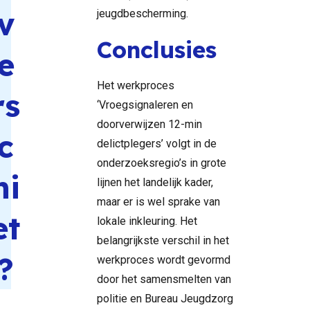
v
jeugdbescherming.
Conclusies
e
Het werkproces
rs
‘Vroegsignaleren en
doorverwijzen 12-min
c
delictplegers’ volgt in de
onderzoeksregio’s in grote
hi
lijnen het landelijk kader,
maar er is wel sprake van
et
lokale inkleuring. Het
belangrijkste verschil in het
?
werkproces wordt gevormd
door het samensmelten van
politie en Bureau Jeugdzorg