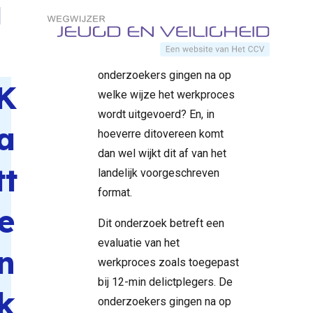
of misdaad
Direct naar content
Home
Documenten
evaluatie van het
in het
werkproces zoals toegepast
verschiet?
Terug naar de startpagina
bij 12-min delictplegers. De
onderzoekers gingen na op
K
welke wijze het werkproces
wordt uitgevoerd? En, in
a
hoeverre ditovereen komt
dan wel wijkt dit af van het
tt
landelijk voorgeschreven
format.
e
Dit onderzoek betreft een
evaluatie van het
n
werkproces zoals toegepast
bij 12-min delictplegers. De
k
onderzoekers gingen na op