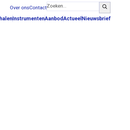
Zoeken...
Zoeken
Over ons
Contact
rhalen
Instrumenten
Aanbod
Actueel
Nieuwsbrief