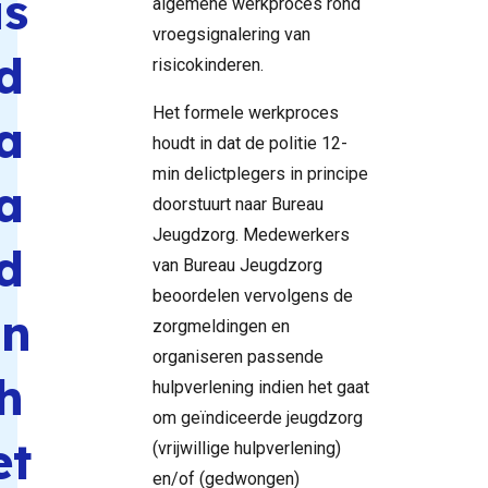
is
algemene werkproces rond
vroegsignalering van
d
risicokinderen.
Het formele werkproces
a
houdt in dat de politie 12-
min delictplegers in principe
a
doorstuurt naar Bureau
Jeugdzorg. Medewerkers
d
van Bureau Jeugdzorg
beoordelen vervolgens de
in
zorgmeldingen en
organiseren passende
h
hulpverlening indien het gaat
om geïndiceerde jeugdzorg
et
(vrijwillige hulpverlening)
en/of (gedwongen)