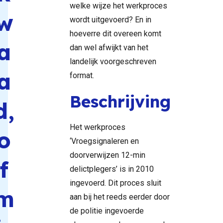
welke wijze het werkproces
w
wordt uitgevoerd? En in
hoeverre dit overeen komt
a
dan wel afwijkt van het
landelijk voorgeschreven
a
format.
Beschrijving
d,
Het werkproces
o
‘Vroegsignaleren en
doorverwijzen 12-min
f
delictplegers’ is in 2010
ingevoerd. Dit proces sluit
m
aan bij het reeds eerder door
de politie ingevoerde