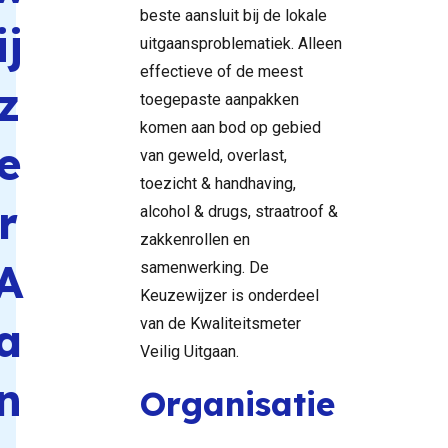
beste aansluit bij de lokale
ij
uitgaansproblematiek. Alleen
effectieve of de meest
z
toegepaste aanpakken
komen aan bod op gebied
e
van geweld, overlast,
toezicht & handhaving,
r
alcohol & drugs, straatroof &
zakkenrollen en
A
samenwerking. De
Keuzewijzer is onderdeel
a
van de Kwaliteitsmeter
Veilig Uitgaan.
n
Organisatie