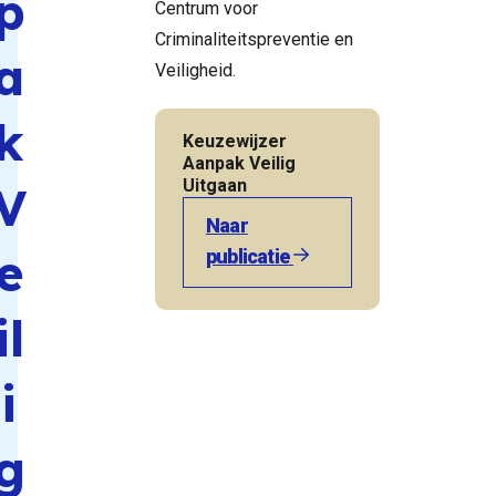
p
Centrum voor
Criminaliteitspreventie en
a
Veiligheid.
k
Keuzewijzer
Aanpak Veilig
Uitgaan
V
Naar
e
publicatie
il
i
g