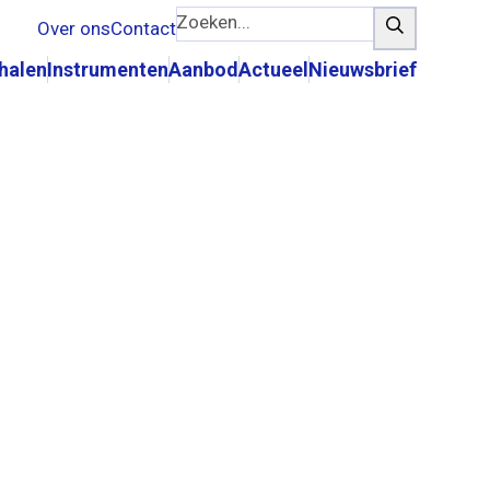
Zoeken...
Zoeken
Over ons
Contact
rhalen
Instrumenten
Aanbod
Actueel
Nieuwsbrief