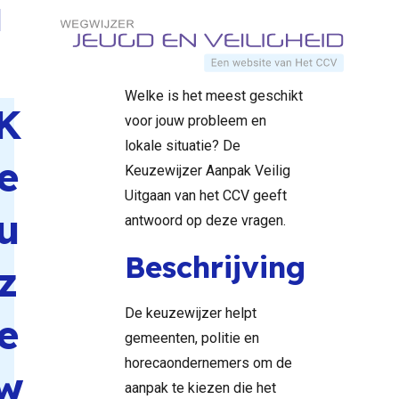
Aanpak
Direct naar content
Home
Documenten
voor veiligheidsproblemen in
Veilig
het uitgaansleven. Maar
Uitgaan
Terug naar de startpagina
welke aanpak is effectief?
Welke is het meest geschikt
K
voor jouw probleem en
lokale situatie? De
e
Keuzewijzer Aanpak Veilig
Uitgaan van het CCV geeft
u
antwoord op deze vragen.
Beschrijving
z
De keuzewijzer helpt
e
gemeenten, politie en
horecaondernemers om de
w
aanpak te kiezen die het