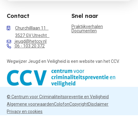
Contact
Snel naar
Praktijkverhalen
Churchilllaan 11
Documenten
3527 GV Utrecht
jeugd@hetccv.nl
06 - 103 20 372
Wegwijzer Jeugd en Veiligheid is een website van het CCV.
© Centrum voor Criminaliteitspreventie en Veiligheid
Algemene voorwaarden
Colofon
Copyright
Disclaimer
Privacy en cookies