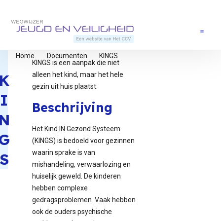
Direct naar content
Terug naar de startpagina
Menu
Home
Documenten
KINGS
KINGS is een aanpak die niet
alleen het kind, maar het hele
K
gezin uit huis plaatst.
I
Beschrijving
N
Het Kind IN Gezond Systeem
G
(KINGS) is bedoeld voor gezinnen
waarin sprake is van
S
mishandeling, verwaarlozing en
huiselijk geweld. De kinderen
hebben complexe
gedragsproblemen. Vaak hebben
ook de ouders psychische