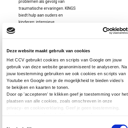
problemen als gevolg van
traumatische ervaringen. KINGS
biedt hulp aan ouders en
kinderen: intensieve
traumabehandeling en
begeleiding bij de opvoeding.
Elk gezin verblijft korte tijd in een
Deze website maakt gebruik van cookies
eigen huisje op het terrein van
Het CCV gebruikt cookies en scripts van Google om jouw
Accare. Via onder meer EMDR
gebruik van deze website geanonimiseerd te analyseren. Na
therapie verwerken ze hun eigen
jouw toestemming gebruiken we ook cookies en scripts van
trauma’s. Daarna gaat het leren
Youtube en Google om je de mogelijkheid te bieden video's
van
te bekijken en kaarten te tonen.
opvoedingsvaardigheden meestal
Door op 'accepteren' te klikken geef je toestemming voor het
beter.
plaatsen van alle cookies, zoals omschreven in onze
Organisatie
privacy- en cookieverklaring. Geef je geen toestemming,
dan kun je geen video's bekijken en tonen kaarten niet.
Accare.
Toestemmingsselectie