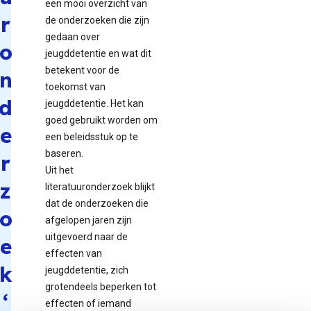
een mooi overzicht van
r
de onderzoeken die zijn
gedaan over
o
jeugddetentie en wat dit
betekent voor de
n
toekomst van
d
jeugddetentie. Het kan
goed gebruikt worden om
e
een beleidsstuk op te
baseren.
r
Uit het
z
literatuuronderzoek blijkt
dat de onderzoeken die
o
afgelopen jaren zijn
uitgevoerd naar de
e
effecten van
k
jeugddetentie, zich
grotendeels beperken tot
‘
effecten of iemand