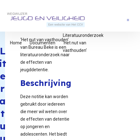
Direct naar content
Terug naar de startpagina
Menu
Literatuuronderzoek
‘Het nut van vasthouden’
Home
Documenten
‘Het nut van
van Bureau Beke is een
L
vasthouden’
literatuuronderzoek naar
it
de effecten van
jeugddetentie.
e
Beschrijving
r
Deze notitie kan worden
a
gebruikt door iedereen
t
die meer wil weten over
de effecten van detentie
u
op jongeren en
adolescenten. Het biedt
u