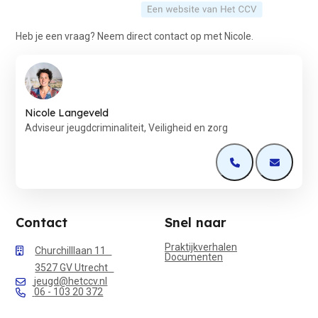
Heb je een vraag? Neem direct contact op met Nicole.
Nicole Langeveld
Adviseur jeugdcriminaliteit, Veiligheid en zorg
Open de contactp
Open de 
Contact
Snel naar
Praktijkverhalen
Churchilllaan 11
Documenten
3527 GV Utrecht
jeugd@hetccv.nl
06 - 103 20 372