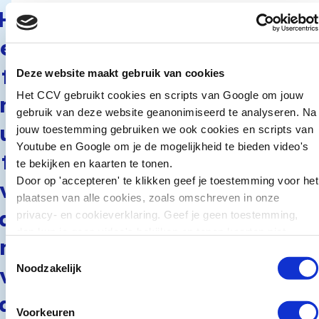
opnieuw de fout in gaat.
H
Door verschillen in
e
uitvoering en opzet zijn
uitkomsten
t
Deze website maakt gebruik van cookies
richtinggevend en niet
Het CCV gebruikt cookies en scripts van Google om jouw
onderling vergelijkbaar.
n
gebruik van deze website geanonimiseerd te analyseren. Na
Vrijheidsbeneming kan bij
u
jouw toestemming gebruiken we ook cookies en scripts van
uitzondering – namelijk
Youtube en Google om je de mogelijkheid te bieden video's
bij relatief zware
t
te bekijken en kaarten te tonen.
dadergroepen – tot een
Door op 'accepteren' te klikken geef je toestemming voor het
daling van de recidive
v
plaatsen van alle cookies, zoals omschreven in onze
leiden.
a
privacy- en cookieverklaring. Geef je geen toestemming,
Uitgever
dan kun je geen video's bekijken en tonen kaarten niet.
n
Toestemmingsselectie
Dit onderzoek werd
Noodzakelijk
v
uitgevoerd in opdracht
van het ministerie van
a
Justitie en Veiligheid en
Voorkeuren