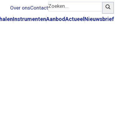
Zoeken...
Zoeken
Over ons
Contact
rhalen
Instrumenten
Aanbod
Actueel
Nieuwsbrief