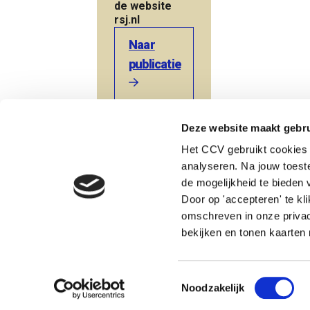
de website
rsj.nl
Naar
publicatie
Terug naar de startpagina
Deze website maakt gebru
Het CCV gebruikt cookies 
analyseren. Na jouw toes
Heb je een vraag? Neem direct contact op met Nicole.
de mogelijkheid te bieden v
Door op 'accepteren' te kl
omschreven in onze privac
Nicole Langeveld
bekijken en tonen kaarten 
Adviseur jeugdcriminaliteit, Veiligheid en zo
Toestemmingsselectie
Noodzakelijk
© Centrum voor Criminaliteitspreventie en Veiligheid