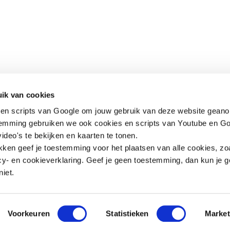
Contact
Snel naar
ik van cookies
en scripts van Google om jouw gebruik van deze website geano
Praktijkverhalen
Churchilllaan 11
Documenten
temming gebruiken we ook cookies en scripts van Youtube en Go
3527 GV Utrecht
ideo's te bekijken en kaarten te tonen.
jeugd@hetccv.nl
ikken geef je toestemming voor het plaatsen van alle cookies, zo
06 - 103 20 372
y- en cookieverklaring. Geef je geen toestemming, dan kun je g
niet.
rg
Open de contactpopup
Open de contactpopup
Voorkeuren
Statistieken
Market
Algemene