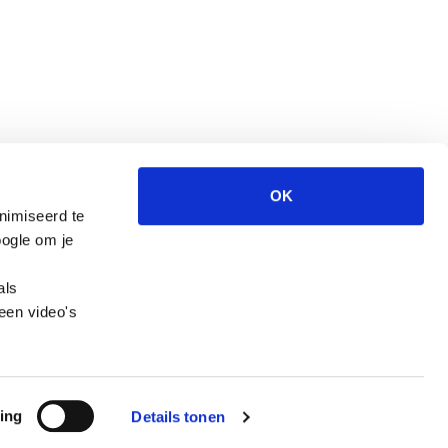
OK
nimiseerd te
Wegwijzer Jeugd en Veiligheid is een website
ogle om je
van het CCV.
als
een video's
ing
Details tonen
 voorwaarden
Colofon
Copyright
Disclaimer
Privacy en cookies