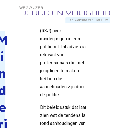
Home
Documenten
in een
Direct naar content
voor
politiecel
strafrechttoepassing
Terug naar de startpagina
en jeugdbescherming
(RSJ) over
M
minderjarigen in een
politiecel. Dit advies is
i
relevant voor
professionals die met
n
jeugdigen te maken
hebben die
d
aangehouden zijn door
de politie.
e
Dit beleidsstuk dat laat
zien wat de tendens is
rj
rond aanhoudingen van