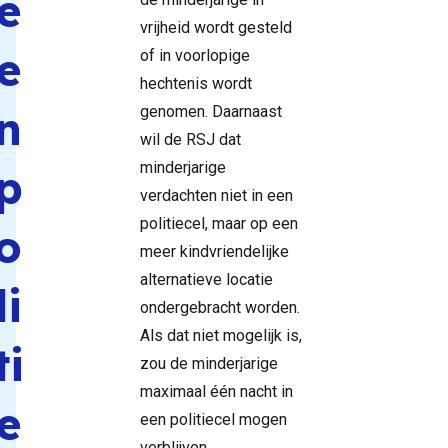
e
vrijheid wordt gesteld
e
of in voorlopige
hechtenis wordt
n
genomen. Daarnaast
wil de RSJ dat
minderjarige
p
verdachten niet in een
politiecel, maar op een
o
meer kindvriendelijke
alternatieve locatie
li
ondergebracht worden.
Als dat niet mogelijk is,
ti
zou de minderjarige
maximaal één nacht in
e
een politiecel mogen
verblijven.