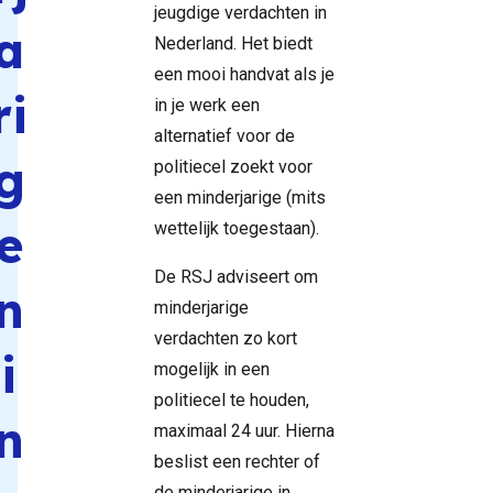
jeugdige verdachten in
a
Nederland. Het biedt
een mooi handvat als je
ri
in je werk een
alternatief voor de
g
politiecel zoekt voor
een minderjarige (mits
e
wettelijk toegestaan).
De RSJ adviseert om
n
minderjarige
verdachten zo kort
i
mogelijk in een
politiecel te houden,
n
maximaal 24 uur. Hierna
beslist een rechter of
de minderjarige in