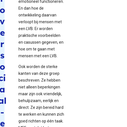
emotioneel functioneren.
o
En dan hoe de
ontwikkeling daarvan
v
verloopt bij mensen met
een LVB. Er worden
e
praktische voorbeelden
r
en casussen gegeven, en
hoe om te gaan met
s
mensen met een LVB.
o
Ook worden de sterke
kanten van deze groep
ci
beschreven. Ze hebben
a
niet alleen beperkingen
maar zijn ook vriendelijk,
al
behulpzaam, eerlijk en
direct. Ze zijn bereid hard
-
te werken en kunnen zich
e
goed richten op één taak.