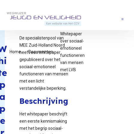
Direct naar content
Terug naar de startpagina
Menu
Whitepaper
De specialistenpool van
over sociaal-
MEE Zuid-Holland Noord
W
emotioneel
Home
Documenten
heeft een whitepaper
functioneren
hi
gepubliceerd over het
van mensen
sociaal-emotioneel
te
met LVB
functioneren van mensen
met een licht
p
verstandelijke beperking.
a
Beschrijving
p
Het whitepaper beschrijft
e
een eerste kennismaking
met het begrip sociaal-
r