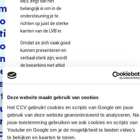
MEE zegt dat het
m
belangrijk is om in de
ondersteuning je te
o
richten op juist de sterke
ti
kanten van de LVB’er.
o
Omdat ze zich vaak goed
kunnen presenteren en
n
verbaal sterk zijn, wordt
de beperking niet altijd
e
gezien, stelt MEE.
el
Daardoor kan de LVB’er
overvraagd worden en
f
dat zorgt voor
Deze website maakt gebruik van cookies
problemen. “Kennis van
u
Het CCV gebruikt cookies en scripts van Google om jouw
het emotioneel en sociaal
gebruik van deze website geanonimiseerd te analyseren. Na
n
functioneren van mensen
jouw toestemming gebruiken we ook cookies en scripts van
met een LVB is daarom
Youtube en Google om je de mogelijkheid te bieden video's
ct
belangrijk voor alle
te bekijken en kaarten te tonen.