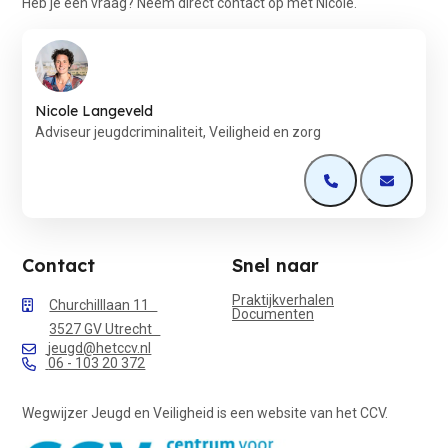
Heb je een vraag? Neem direct contact op met Nicole.
Nicole Langeveld
Adviseur jeugdcriminaliteit, Veiligheid en zorg
Open de contactp
Open de 
Contact
Snel naar
Praktijkverhalen
Churchilllaan 11
Documenten
3527 GV Utrecht
jeugd@hetccv.nl
06 - 103 20 372
Wegwijzer Jeugd en Veiligheid is een website van het CCV.