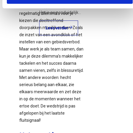
van €1.000 tot €7.500.
Bovendien krijg je als regisseur
Het is nog onduidelijk…
regelmatig dilemma’s voor je
kiezen die doeltreffend
doorpakken moeilijk maken. Zoals
Lees verder
de inzet van een avondklok of het
instellen van een gebiedsverbod.
Maar werk je als team samen, dan
kun je deze dilemma’s makkelijker
tackelen en het succes daarna
samen vieren, zelfs in blessuretijd.
Met andere woorden: hecht
serieus belang aan elkaar, zie
elkaars meerwaarde en zet deze
in op de momenten wanneer het
ertoe doet. De wedstrijd is pas
afgelopen bij het laatste
fluitsignaal!