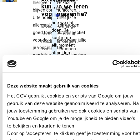
hierover met elkaar te
kunnen we leren
blijven communiceren.
voor preventie?
Uiteindelijk willen jullie
allemaal hetzelfde: een
Zweden wil jonge
goed toekomstperspectief
tieners die ernstige
voor de jongeren waar jullie
misdrijven plegen
je voor inzetten!
zwaarder kunnen
een kijkje in elkaars keuken
straffen. Jongeren van
nemen. Loop bijvoorbeeld
15 tot en met 17 jaar
een dag met elkaar mee; dit
kunnen daar sinds kort
versterkt het teamgevoel;
in de gevangenis
aan je partners te vragen
Deze website maakt gebruik van cookies
terechtkomen in plaats
wat jij kunt doen om ervoor
van…
Het CCV gebruikt cookies en scripts van Google om jouw
te zorgen dat zij iets voor
gebruik van deze website geanonimiseerd te analyseren. Na
elkaar krijgen;
Lees verder
jouw toestemming gebruiken we ook cookies en scripts van
te zorgen dat je teamleden
Youtube en Google om je de mogelijkheid te bieden video's
(partners) de gemaakte
te bekijken en kaarten te tonen.
afspraken nakomen; denk
Door op 'accepteren' te klikken geef je toestemming voor het
bijvoorbeeld aan het ’s
Nieuws