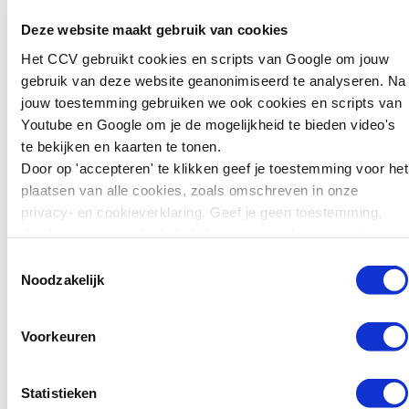
de opgehaalde inzichten uit de
kunnen we leren
onderzoeken bespreken met deze
Deze website maakt gebruik van cookies
voor preventie?
gemeenten om de lokale aanpak
Het CCV gebruikt cookies en scripts van Google om jouw
gezamenlijk te versterken.
Zweden wil jonge
gebruik van deze website geanonimiseerd te analyseren. Na
tieners die ernstige
jouw toestemming gebruiken we ook cookies en scripts van
Maak gebruik van
misdrijven plegen
Youtube en Google om je de mogelijkheid te bieden video's
bestaande
zwaarder kunnen
te bekijken en kaarten te tonen.
instrumenten
straffen. Jongeren van
Door op 'accepteren' te klikken geef je toestemming voor het
15 tot en met 17 jaar
plaatsen van alle cookies, zoals omschreven in onze
Het Centrum voor
kunnen daar sinds kort
privacy- en cookieverklaring. Geef je geen toestemming,
Criminaliteitspreventie (het CCV)
in de gevangenis
dan kun je geen video's bekijken en tonen kaarten niet.
heeft meegewerkt aan het
terechtkomen in plaats
Toestemmingsselectie
onderzoek ‘De rol van werk in de
van…
Noodzakelijk
lokale aanpak van ondermijning’.
Hieruit blijkt ook dat er meerdere
Lees verder
Voorkeuren
factoren zijn die gemeenten
belemmeren om in te zeten op het
thema ‘Werk in de preventieve
Statistieken
Nieuws
aanpak van ondermijning’. Eén van