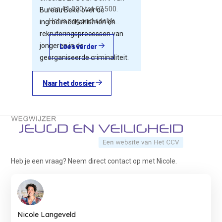
van €1.000 tot €7.500.
Bureau Beke over de
Het is nog onduidelijk…
ingroeimechanismen en
rekruteringsprocessen van
jongeren in de
Lees verder
georganiseerde criminaliteit.
Naar het dossier
Terug naar de startpagina
Heb je een vraag? Neem direct contact op met Nicole.
Nicole Langeveld