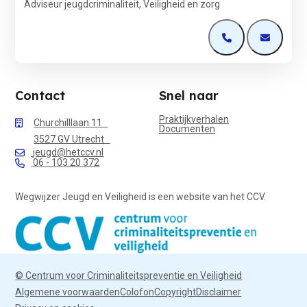
Adviseur jeugdcriminaliteit, Veiligheid en zorg
Open de contactp
Open de 
Contact
Snel naar
Praktijkverhalen
Churchilllaan 11
Documenten
3527 GV Utrecht
jeugd@hetccv.nl
06 - 103 20 372
Wegwijzer Jeugd en Veiligheid is een website van het CCV.
© Centrum voor Criminaliteitspreventie en Veiligheid
Algemene voorwaarden
Colofon
Copyright
Disclaimer