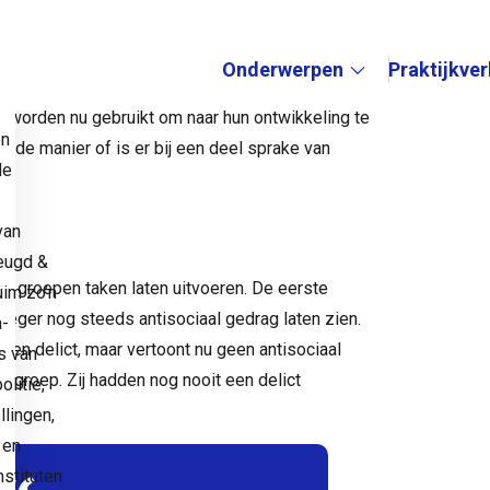
k best goed. Het overgrote deel stopte met
akten zij zich schuldig aan bijvoorbeeld
Onderwerpen
Praktijkve
e
l.” Deelnemers aan het onderzoek werkten in die
 worden nu gebruikt om naar hun ontwikkeling te
Submenu:
en
lfde manier of is er bij een deel sprake van
de
van
eugd &
e groepen taken laten uitvoeren. De eerste
uim zo’n
oeger nog steeds antisociaal gedrag laten zien.
a-
en delict, maar vertoont nu geen antisociaal
s van
egroep. Zij hadden nog nooit een delict
litie,
llingen,
 en
stituten