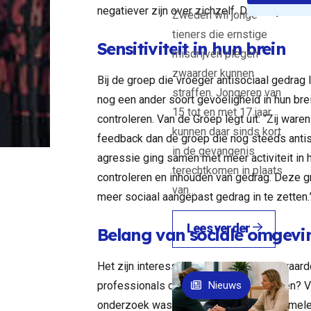
et haar
negatiever zijn over zichzelf. Dat zie je ook
Zweden wil jonge
ar
tieners die ernstige
jkste
Sensitiviteit in hun brein
misdrijven plegen
ngen en
zwaarder kunnen
e een
Bij de groep die vroeger antisociaal gedrag 
straffen. Jongeren van
 kunnen
nog een ander soort gevoeligheid in hun brei
15 tot en met 17 jaar
in de
controleren. Van de Groep legt uit: “Zij ware
kunnen daar sinds kort
feedback dan de groep die nog steeds anti
in de gevangenis
agressie ging samen met meer activiteit in h
terechtkomen in plaats
controleren en inhouden van gedrag. Deze gro
van…
meer sociaal aangepast gedrag in te zetten.
Lees verder
Belang van sociale omgevi
Het zijn interessante bevindingen die waard
professionals deze informatie gebruiken? Va
Nieuws
onderzoek was gericht op kennis verzamele