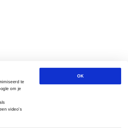
OK
nimiseerd te
Wegwijzer Jeugd en Veiligheid is een website
ogle om je
van het CCV.
als
een video's