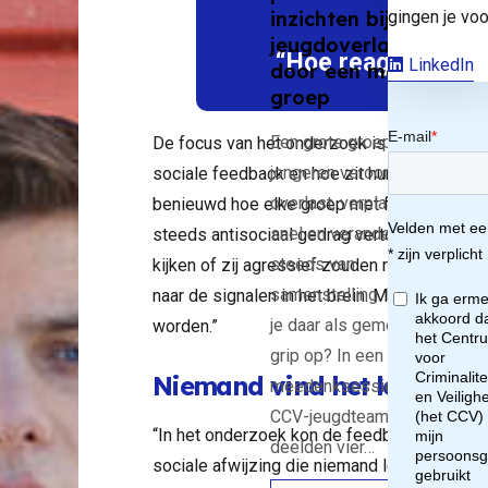
gingen je voo
inzichten bij
n
jeugdoverlast
“Hoe reageren zij 
LinkedIn
door een mobiele
rw
groep
Een grote groep
De focus van het onderzoek is het sociale 
ken
jongeren veroorzaakt
sociale feedback en hoe zit hun zelfbeeld i
overlast, verplaatst zich
benieuwd hoe elke groep met feedback om 
edb
snel en verandert
steeds antisociaal gedrag vertoont feedbac
steeds van
kijken of zij agressief zouden reageren op 
k
samenstelling. Hoe krijg
naar de signalen in het brein. Met een MRI-
je daar als gemeente
worden.”
de
grip op? In een
Niemand vind het leuk om 
meedenksessie van het
CCV-jeugdteam
“In het onderzoek kon de feedback die de de
deelden vier…
sociale afwijzing die niemand leuk vindt. D