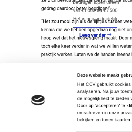
ze zich bewuster zijn van de rol van de soc
bedragen lopen uiteen
gedrag daardoor beter begrijpen.”
van €1.000 tot €7.500.
Het is nog onduidelijk…
“Het zou mooi zijn als de lijntjes tussen we
kennis die we hebben opgedaan nog niet omz
Lees verder
hoop wel dat het nieuwsgierig maakt. Door
toch elke keer verder in wat we willen weten
praktijk werken. Laten we de handen ineensla
Terug naar de startpagina
Deze website maakt gebru
Het CCV gebruikt cookies 
analyseren. Na jouw toes
Heb je een vraag? Neem direct contact op met Nicole.
de mogelijkheid te bieden v
Door op 'accepteren' te kl
omschreven in onze privac
Nicole Langeveld
bekijken en tonen kaarten 
Adviseur jeugdcriminaliteit, Veiligheid en zo