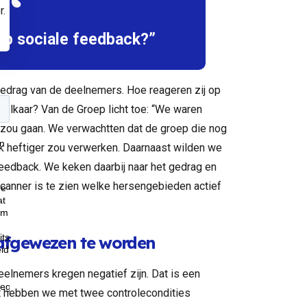
r.
op sociale feedback?”
gedrag van de deelnemers. Hoe reageren zij op
n elkaar? Van de Groep licht toe: “We waren
zou gaan. We verwachtten dat de groep die nog
k heftiger zou verwerken. Daarnaast wilden we
feedback. We keken daarbij naar het gedrag en
scanner is te zien welke hersengebieden actief
afgewezen te worden
elnemers kregen negatief zijn. Dat is een
at hebben we met twee controlecondities