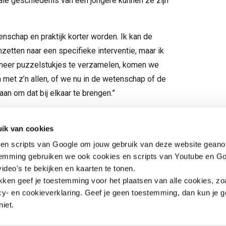
iale geschiedenis van een jongere kunnen ze zijn
tenschap en praktijk korter worden. Ik kan de
etten naar een specifieke interventie, maar ik
 meer puzzelstukjes te verzamelen, komen we
 met z’n allen, of we nu in de wetenschap of de
an om dat bij elkaar te brengen.”
Contact
Snel naar
ik van cookies
en scripts van Google om jouw gebruik van deze website geano
Praktijkverhalen
Churchilllaan 11
Documenten
temming gebruiken we ook cookies en scripts van Youtube en Go
3527 GV Utrecht
ideo's te bekijken en kaarten te tonen.
jeugd@hetccv.nl
ikken geef je toestemming voor het plaatsen van alle cookies, zo
06 - 103 20 372
y- en cookieverklaring. Geef je geen toestemming, dan kun je g
niet.
rg