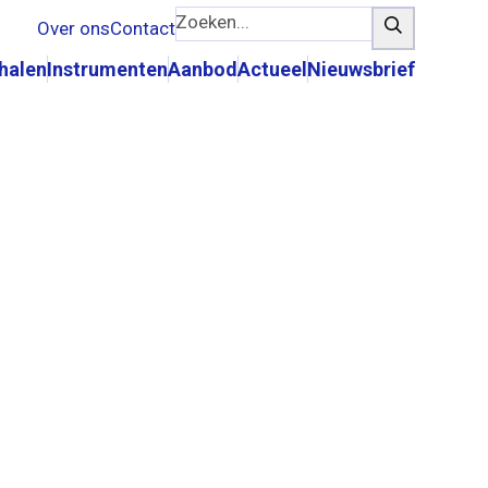
Zoeken...
Zoeken
Over ons
Contact
rhalen
Instrumenten
Aanbod
Actueel
Nieuwsbrief