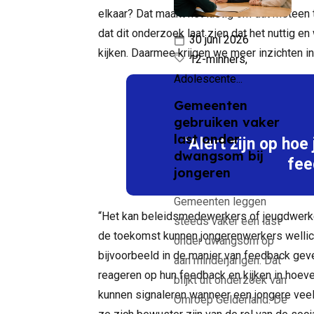
elkaar? Dat maakt het lastig om dat meteen t
dat dit onderzoek laat zien dat het nuttig e
30 juni 2026
kijken. Daarmee krijgen we meer inzichten in 
12-minners,
Adolescente...
Gemeenten
gebruiken vaker
last onder
“Alert zijn op ho
dwangsom bij
fee
jongeren
Gemeenten leggen
“Het kan beleidsmedewerkers of jeugdwerkers
steeds vaker een last
de toekomst kunnen jongerenwerkers wellic
onder dwangsom op
bijvoorbeeld in de manier van feedback geven
aan minderjarigen. Dat
reageren op hun feedback en kijken in hoever
blijkt uit onderzoek van
kunnen signaleren wanneer een jongere veel
Omroep Gelderland. De