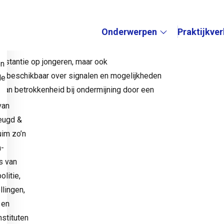
en crimi-score berekend. Zo krijgt de jongere een
en grappig GIFje, dat hij of zij via sociale media
Onderwerpen
Praktijkve
e
Submenu:
 instantie op jongeren, maar ook
en
ie beschikbaar over signalen en mogelijkheden
de
 van betrokkenheid bij ondermijning door een
van
eugd &
uim zo’n
a-
s van
litie,
llingen,
 en
stituten