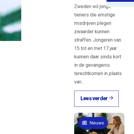
n in
Zweden wil jonge
 te
tieners die ernstige
huwen
misdrijven plegen
t snelle
zwaarder kunnen
straffen. Jongeren van
15 tot en met 17 jaar
kunnen daar sinds kort
in de gevangenis
terechtkomen in plaats
van…
Lees verder
Nieuws