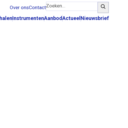
Zoeken...
Zoeken
Over ons
Contact
rhalen
Instrumenten
Aanbod
Actueel
Nieuwsbrief