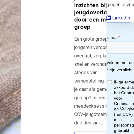
n
gingen je voo
inzichten bij
jeugdoverlast
aar
LinkedIn
door een mobiele
groep
hu
Een grote groep
jongeren veroorzaakt
en
overlast, verplaatst zich
snel en verandert
or
steeds van
samenstelling. Hoe krijg
t
je daar als gemeente
grip op? In een
ell
meedenksessie van het
CCV-jeugdteam
deelden vier…