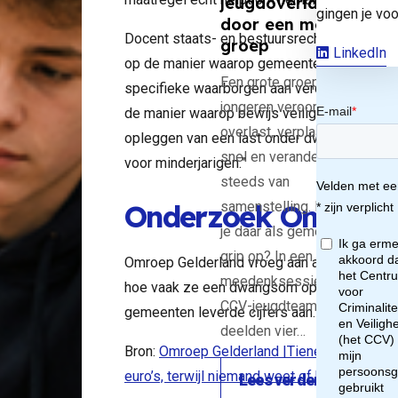
rui
jeugdoverlast
gingen je voo
door een mobiele
Docent staats- en bestuursrecht aan de Radb
n
groep
LinkedIn
op de manier waarop gemeenten de last onde
Een grote groep
specifieke waarborgen aan verdachten. Bijvo
er
jongeren veroorzaakt
de manier waarop bewijs veilig gesteld moet
overlast, verplaatst zich
opleggen van een last onder dwangsom. Terw
t
snel en verandert
voor minderjarigen.”
steeds van
der
Onderzoek Omroep 
samenstelling. Hoe krijg
je daar als gemeente
ang
grip op? In een
Omroep Gelderland vroeg aan alle gemeent
meedenksessie van het
hoe vaak ze een dwangsom opleggen aan min
 bij
CCV-jeugdteam
gemeenten leverde cijfers aan.
deelden vier…
Bron:
Omroep Gelderland |Tieners riskere
gere
euro’s, terwijl niemand weet of het werkt
Lees verder