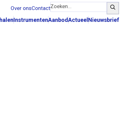
Zoeken...
Zoeken
Over ons
Contact
rhalen
Instrumenten
Aanbod
Actueel
Nieuwsbrief