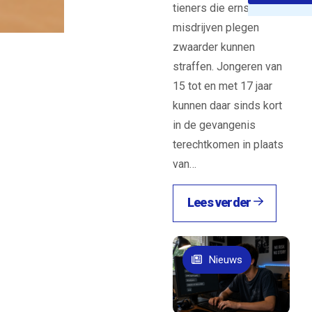
erder in de
tieners die ernstige
brengt.
misdrijven plegen
zwaarder kunnen
straffen. Jongeren van
15 tot en met 17 jaar
kunnen daar sinds kort
in de gevangenis
terechtkomen in plaats
van…
Lees verder
Nieuws