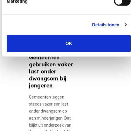
Marketing
Nieuws
Details tonen
30 juni 2026
12-minners,
OK
Adolescente...
Gemeenten
gebruiken vaker
last onder
dwangsom bij
jongeren
Gemeenten leggen
steeds vaker een last
onder dwangsom op
aan minderjarigen. Dat
blijkt uit onderzoek van