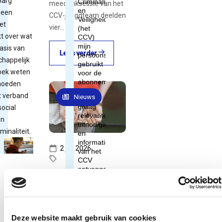
barg
meedenksessie van het
 een
CCV-jeugdteam deelden
et
vier…
 over wat
asis van
Lees verder
happelijk
oek weten
moeden
t verband
Nieuws
ocial
en
minaliteit.
2 juli 2026
Adolescentenstrafrecht,
Jeugdcrim...
Zweden wil
jonge tieners
Deze website maakt gebruik van cookies