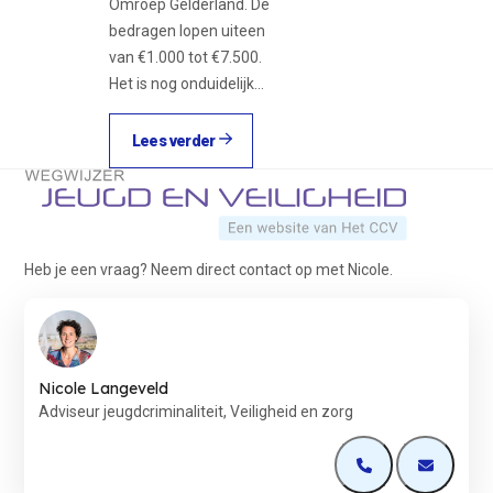
Omroep Gelderland. De
bedragen lopen uiteen
van €1.000 tot €7.500.
Het is nog onduidelijk…
Lees verder
Terug naar de startpagina
Heb je een vraag? Neem direct contact op met Nicole.
Nicole Langeveld
Adviseur jeugdcriminaliteit, Veiligheid en zorg
Open de contactp
Open de 