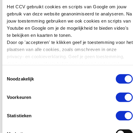
zwaarder
Het CCV gebruikt cookies en scripts van Google om jouw
straffen: wat
gebruik van deze website geanonimiseerd te analyseren. Na
kunnen we leren
jouw toestemming gebruiken we ook cookies en scripts van
voor preventie?
Youtube en Google om je de mogelijkheid te bieden video's
te bekijken en kaarten te tonen.
Zweden wil jonge
Door op 'accepteren' te klikken geef je toestemming voor het
tieners die ernstige
plaatsen van alle cookies, zoals omschreven in onze
misdrijven plegen
privacy- en cookieverklaring. Geef je geen toestemming,
zwaarder kunnen
dan kun je geen video's bekijken en tonen kaarten niet.
straffen. Jongeren van
15 tot en met 17 jaar
Toestemmingsselectie
kunnen daar sinds kort
Noodzakelijk
in de gevangenis
terechtkomen in plaats
Voorkeuren
van…
Lees verder
Statistieken