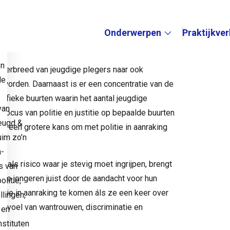
Onderwerpen
Praktijkve
e
eren
Submenu:
en
s verbreed van jeugdige plegers naar ook
de
e worden. Daarnaast is er een concentratie van de
ecifieke buurten waarin het aantal jeugdige
van
focus van politie en justitie op bepaalde buurten
eugd &
ch een grotere kans om met politie in aanraking
uim zo’n
a-
als risico waar je stevig moet ingrijpen, brengt
s van
die jongeren juist door de aandacht voor hun
litie,
titie in aanraking te komen áls ze een keer over
llingen,
 gevoel van wantrouwen, discriminatie en
 en
stituten