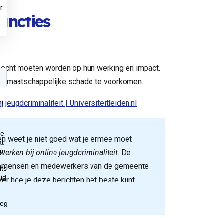
r.
ancties
rzocht moeten worden op hun werking en impact.
 en maatschappelijke schade te voorkomen.
 jeugdcriminaliteit | Universiteitleiden.nl
 en weet je niet goed wat je ermee moet
erken bij online jeugdcriminaliteit
. De
itiemensen en medewerkers van de gemeente
r hoe je deze berichten het beste kunt