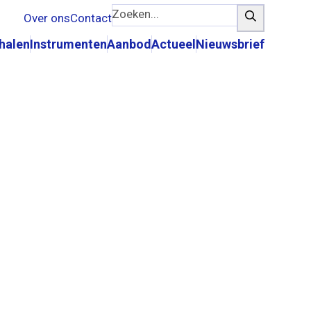
Zoeken...
Zoeken
Over ons
Contact
rhalen
Instrumenten
Aanbod
Actueel
Nieuwsbrief