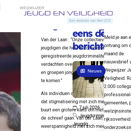
Verder kijken dan
Direct naar content
overzicht
op de
Home
Nieuws
daarop
uit.
straf en
Bekijk ook
vergelding
Terug naar de startpagina
hoogt
Stigmatisering jong
eens deze
cember
Meld je aan 
Van der Laan : “Onze collectieve aandacht i
berichten
ontvang om 
jeugdigen die het risico lopen om plegers t
iminaliteit
maand de
geregistreerde jeugdcriminaliteit; er zijn sp
eug
nieuwsbrief 
verdachten oververtegenwoordigd is. Als de 
Wegwijzer J
Nieuws
en groepen jongeren is, lopen die automatis
ri
Veiligheid. R
te komen.”
2.000 colleg
Als individuen of gebieden worden aangeduid 
nal
professional
dat stigmatisering met zich mee. Ook lopen 
gemeenten, po
7 juli 2026
buurt een grotere kans om met politie en jus
welzijnsinste
it:
Jeugdcriminaliteit,
de schreef gaan. Van der Laan: “Dat kan het
rijksoverheid
Jeugdg...
weerspannigheid met zich meebrengen.”
onderzoeksin