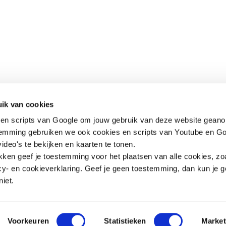
Contact
Snel naar
ik van cookies
en scripts van Google om jouw gebruik van deze website geano
Praktijkverhalen
Churchilllaan 11
Documenten
temming gebruiken we ook cookies en scripts van Youtube en Go
3527 GV Utrecht
ideo's te bekijken en kaarten te tonen.
jeugd@hetccv.nl
ikken geef je toestemming voor het plaatsen van alle cookies, zo
06 - 103 20 372
y- en cookieverklaring. Geef je geen toestemming, dan kun je g
niet.
rg
Open de contactpopup
Open de contactpopup
Voorkeuren
Statistieken
Market