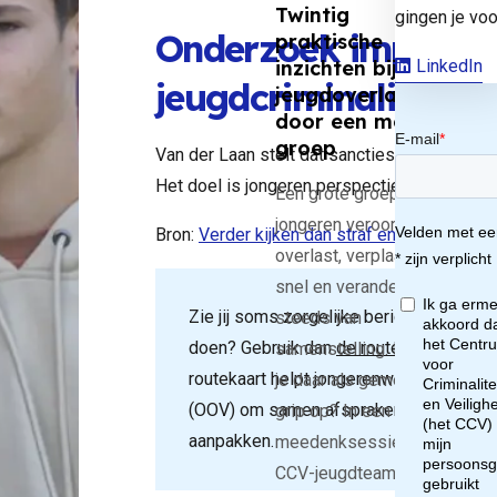
rde
Twintig
gingen je voo
Onderzoek impact s
praktische
LinkedIn
inzichten bij
jeugdcriminaliteit
jeugdoverlast
door een mobiele
jke
groep
Van der Laan stelt dat sancties beter onde
Het doel is jongeren perspectief te bieden
Een grote groep
jongeren veroorzaakt
Bron:
Verder kijken dan straf en vergelding bij
an
overlast, verplaatst zich
snel en verandert
Zie jij soms zorgelijke berichten online
steeds van
raf
doen? Gebruik dan
de routekaart
Samenw
samenstelling. Hoe krijg
routekaart helpt jongerenwerkers, pol
je daar als gemeente
(OOV) om samen afspraken te maken ove
grip op? In een
aanpakken.
meedenksessie van het
rge
CCV-jeugdteam