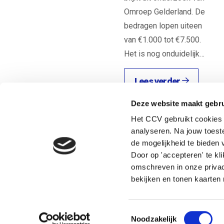
Omroep Gelderland. De
bedragen lopen uiteen
van €1.000 tot €7.500.
Het is nog onduidelijk…
Lees verder
Terug naar de startpagina
Deze website maakt gebru
Het CCV gebruikt cookies 
analyseren. Na jouw toes
Heb je een vraag? Neem direct contact op met Nicole.
de mogelijkheid te bieden v
Door op 'accepteren' te kl
omschreven in onze privac
Nicole Langeveld
bekijken en tonen kaarten 
Adviseur jeugdcriminaliteit, Veiligheid en zo
Toestemmingsselectie
Noodzakelijk