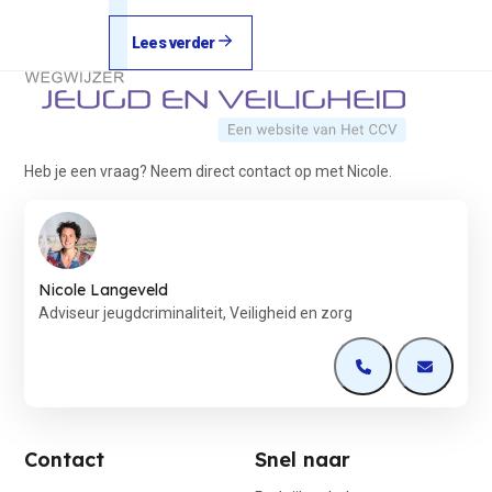
Lees verder
Terug naar de startpagina
Heb je een vraag? Neem direct contact op met Nicole.
Nicole Langeveld
Adviseur jeugdcriminaliteit, Veiligheid en zorg
Open de contactp
Open de 
Contact
Snel naar