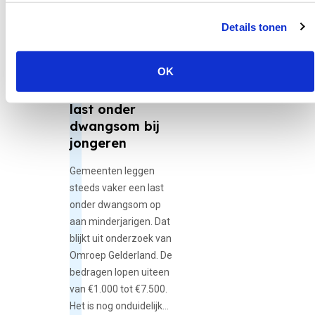
Lees het volledige rapport
30 juni 2026
Details tonen
12-minners,
Adolescente...
OK
Gemeenten
gebruiken vaker
last onder
dwangsom bij
jongeren
Gemeenten leggen
steeds vaker een last
onder dwangsom op
aan minderjarigen. Dat
blijkt uit onderzoek van
Omroep Gelderland. De
bedragen lopen uiteen
van €1.000 tot €7.500.
Het is nog onduidelijk…