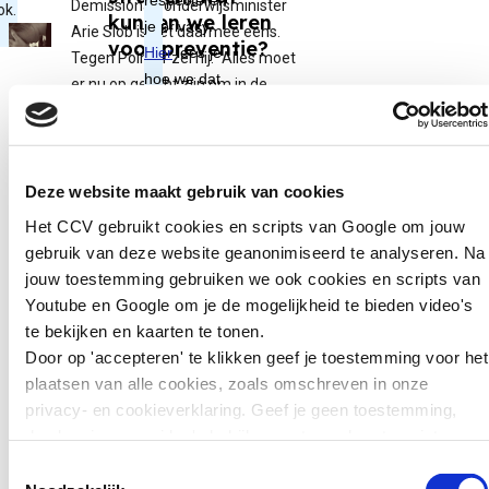
Demissionair onderwijsminister
ok.
kunnen we leren
Arie Slob is het daarmee eens.
voor preventie?
Tegen Pointer zei hij: “Alles moet
er nu op gericht zijn om in de
Zweden wil jonge
volgende kabinetsperiode, en wat
tieners die ernstige
mij betreft zo snel mogelijk, dit af
misdrijven plegen
te ronden en wettelijk te
zwaarder kunnen
verankeren dat mediawijsheid op
Deze website maakt gebruik van cookies
straffen. Jongeren van
scholen aan de orde moet worden
15 tot en met 17 jaar
Het CCV gebruikt cookies en scripts van Google om jouw
gesteld.”
kunnen daar sinds kort
gebruik van deze website geanonimiseerd te analyseren. Na
in de gevangenis
jouw toestemming gebruiken we ook cookies en scripts van
Hulp zoeken
terechtkomen in plaats
Youtube en Google om je de mogelijkheid te bieden video's
van…
te bekijken en kaarten te tonen.
Op
Pointer.nl
kun je de ervaring van
Door op 'accepteren' te klikken geef je toestemming voor het
Nienke met online shaming lezen.
plaatsen van alle cookies, zoals omschreven in onze
Lees verder
Haar advies aan andere meiden en
privacy- en cookieverklaring. Geef je geen toestemming,
jongens die het overkom: “Praat
dan kun je geen video's bekijken en tonen kaarten niet.
erover, hoe moeilijk het ook is.
Toestemmingsselectie
Vooral met lotgenoten, zij hebben
Nieuws