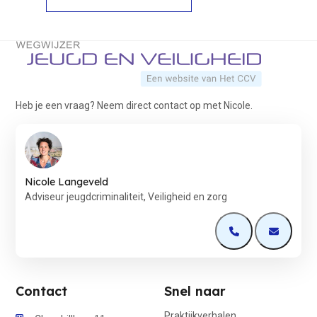
Terug naar de startpagina
Heb je een vraag? Neem direct contact op met Nicole.
Nicole Langeveld
Adviseur jeugdcriminaliteit, Veiligheid en zorg
Open de contactp
Open de 
Contact
Snel naar
Praktijkverhalen