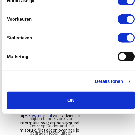
Noodzakelijk
namelijk geen oordeel over jou en
dat is heel prettig aangezien
buitenstaanders dit vaak wel
Voorkeuren
30 juni 2026
hebben.” Zelf kwam ze via de
12-minners,
vertrouwenspersoon op school
Statistieken
Adolescente...
terecht bij Girl’s choice, een groep
meiden die een soortgelijke
Gemeenten
ervaring hadden met online
gebruiken vaker
Marketing
shaming, loverboys of prostitutie.
last onder
Nienke: “Ze gaven ons voorlichting
dwangsom bij
en het was heel fijn om met
jongeren
Details tonen
lotgenoten te kunnen praten. Zij
hadden geen oordeel, we snapten
Gemeenten leggen
elkaars gevoelens.”
steeds vaker een last
OK
onder dwangsom op
Ook kunnen slachtoffers terecht
aan minderjarigen. Dat
bij
Helpwanted.nl
voor advies en
blijkt uit onderzoek van
informatie over online seksueel
Omroep Gelderland. De
misbruik. Niet alleen over hoe je
bedragen lopen uiteen