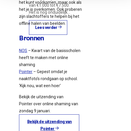
het kunt voorkomen, maar ook als
van €1.000 tot €7.500.
het je is overkomen. Ook proberen
Het is nog onduidelijk…
zijn slachtoffers te helpen bij het
offline halen van beelden.
Lees verder
Bronnen
NOS
– Kwart van de basisscholen
heeft te maken met online
shaming
Pointer
– Gepest omdat je
naaktfoto’s rondgaan op school.
‘Kijk nou, wat een hoer’
Bekijk de uitzending van
Pointer over online shaming van
zondag 9 januari.
Bekijk de uitzending van
Pointer