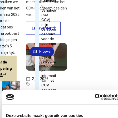
ebruiken we
meedenksessie van het
aken van het
CCV-jeugdteam deelden
ramma 2025.
vier…
rd de
odat ons
Lees verder
a ook past
itdagingen.
e zo’n 5
Nieuws
n je tijd.
r de
peiling
25
2 juli 2026
Adolescentenstrafrecht,
Jeugdcrim...
Zweden wil
jonge tieners
Deze website maakt gebruik van cookies