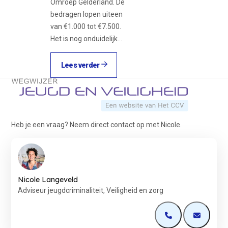
Omroep Gelderland. De
bedragen lopen uiteen
van €1.000 tot €7.500.
Het is nog onduidelijk…
Lees verder
Terug naar de startpagina
Heb je een vraag? Neem direct contact op met Nicole.
Nicole Langeveld
Adviseur jeugdcriminaliteit, Veiligheid en zorg
Open de contactp
Open de 