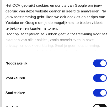
zwaarder
Het CCV gebruikt cookies en scripts van Google om jouw
straffen: wat
gebruik van deze website geanonimiseerd te analyseren. Na
kunnen we leren
jouw toestemming gebruiken we ook cookies en scripts van
voor preventie?
Youtube en Google om je de mogelijkheid te bieden video's
te bekijken en kaarten te tonen.
Zweden wil jonge
Door op 'accepteren' te klikken geef je toestemming voor het
tieners die ernstige
plaatsen van alle cookies, zoals omschreven in onze
misdrijven plegen
privacy- en cookieverklaring. Geef je geen toestemming,
zwaarder kunnen
dan kun je geen video's bekijken en tonen kaarten niet.
straffen. Jongeren van
15 tot en met 17 jaar
Toestemmingsselectie
kunnen daar sinds kort
Noodzakelijk
in de gevangenis
terechtkomen in plaats
Voorkeuren
van…
Lees verder
Statistieken