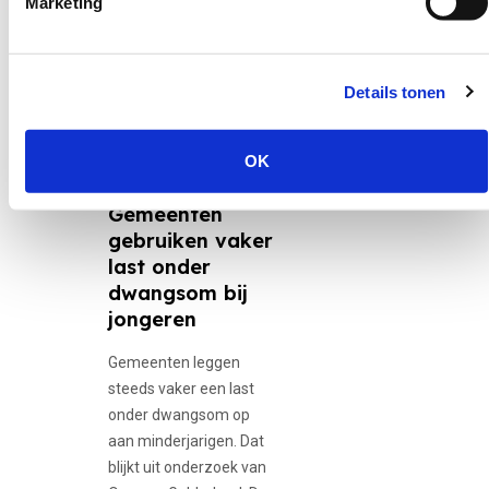
Marketing
Nieuws
Details tonen
30 juni 2026
12-minners,
OK
Adolescente...
Gemeenten
gebruiken vaker
last onder
dwangsom bij
jongeren
Gemeenten leggen
steeds vaker een last
onder dwangsom op
aan minderjarigen. Dat
blijkt uit onderzoek van