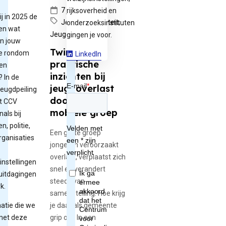
7 juli 2026
rijksoverheid en
ij in 2025 de
Jeugdcriminaliteit,
onderzoeksinstituten
en wat
Jeugdg...
gingen je voor.
in jouw
Twintig
e rondom
LinkedIn
praktische
 en
inzichten bij
? In de
jeugdoverlast
 jeugdpeiling
door een
t CCV
mobiele groep
als bij
, politie,
Een grote groep
rganisaties
jongeren veroorzaakt
overlast, verplaatst zich
instellingen
snel en verandert
uitdagingen
steeds van
k.
samenstelling. Hoe krijg
atie die we
je daar als gemeente
met deze
grip op? In een