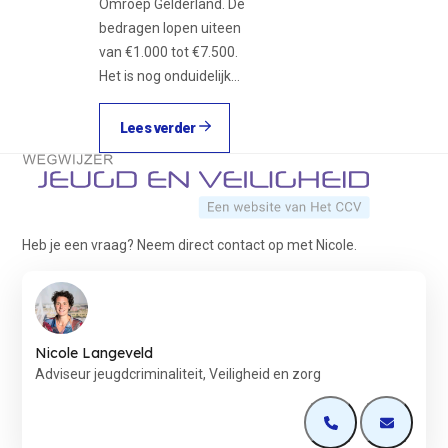
Omroep Gelderland. De
bedragen lopen uiteen
van €1.000 tot €7.500.
Het is nog onduidelijk…
Lees verder
Terug naar de startpagina
Heb je een vraag? Neem direct contact op met Nicole.
Nicole Langeveld
Adviseur jeugdcriminaliteit, Veiligheid en zorg
Open de contactp
Open de 