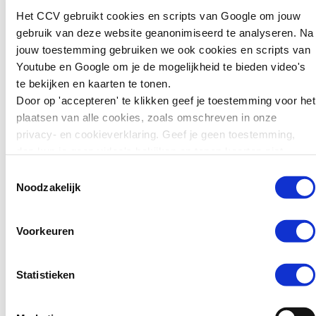
zwaarder
Het CCV gebruikt cookies en scripts van Google om jouw
straffen: wat
gebruik van deze website geanonimiseerd te analyseren. Na
kunnen we leren
jouw toestemming gebruiken we ook cookies en scripts van
voor preventie?
Youtube en Google om je de mogelijkheid te bieden video's
te bekijken en kaarten te tonen.
Zweden wil jonge
Door op 'accepteren' te klikken geef je toestemming voor het
tieners die ernstige
plaatsen van alle cookies, zoals omschreven in onze
misdrijven plegen
privacy- en cookieverklaring. Geef je geen toestemming,
zwaarder kunnen
dan kun je geen video's bekijken en tonen kaarten niet.
straffen. Jongeren van
15 tot en met 17 jaar
Toestemmingsselectie
kunnen daar sinds kort
Noodzakelijk
in de gevangenis
terechtkomen in plaats
Voorkeuren
van…
Lees verder
Statistieken