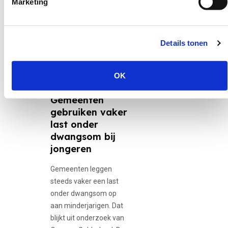
Marketing
Nieuws
Details tonen
30 juni 2026
12-minners,
OK
Adolescente...
Gemeenten
gebruiken vaker
last onder
dwangsom bij
jongeren
Gemeenten leggen
steeds vaker een last
onder dwangsom op
aan minderjarigen. Dat
blijkt uit onderzoek van