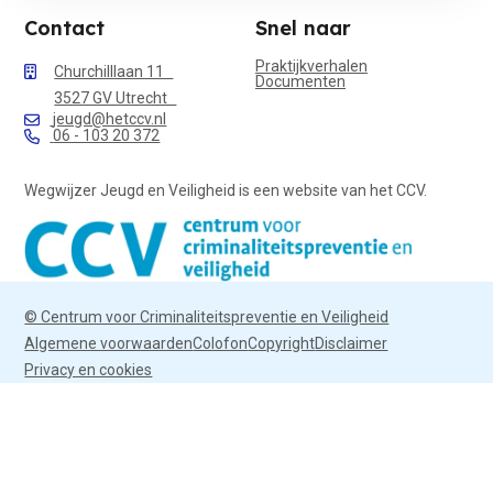
Contact
Snel naar
Praktijkverhalen
Churchilllaan 11
Documenten
3527 GV Utrecht
jeugd@hetccv.nl
06 - 103 20 372
Wegwijzer Jeugd en Veiligheid is een website van het CCV.
© Centrum voor Criminaliteitspreventie en Veiligheid
Algemene voorwaarden
Colofon
Copyright
Disclaimer
Privacy en cookies