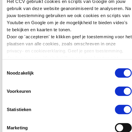
Het CCV gebruikt cookies en scripts van Google om jouw
kunnen we leren
gebruik van deze website geanonimiseerd te analyseren. Na
voor preventie?
jouw toestemming gebruiken we ook cookies en scripts van
Youtube en Google om je de mogelijkheid te bieden video's
Zweden wil jonge
te bekijken en kaarten te tonen.
tieners die ernstige
Door op 'accepteren' te klikken geef je toestemming voor het
misdrijven plegen
plaatsen van alle cookies, zoals omschreven in onze
zwaarder kunnen
privacy- en cookieverklaring. Geef je geen toestemming,
straffen. Jongeren van
dan kun je geen video's bekijken en tonen kaarten niet.
15 tot en met 17 jaar
Toestemmingsselectie
kunnen daar sinds kort
Noodzakelijk
in de gevangenis
terechtkomen in plaats
van…
Voorkeuren
Lees verder
Statistieken
Marketing
Nieuws