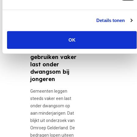
Details tonen
30 juni 2026
12-minners,
Adolescente...
OK
Gemeenten
gebruiken vaker
last onder
dwangsom bij
jongeren
Gemeenten leggen
steeds vaker een last
onder dwangsom op
aan minderjarigen. Dat
blijkt uit onderzoek van
Omroep Gelderland. De
bedragen lopen uiteen