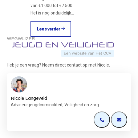
van €1.000 tot €7.500.
Het is nog onduidelijk…
Lees verder
Terug naar de startpagina
Heb je een vraag? Neem direct contact op met Nicole.
Nicole Langeveld
Adviseur jeugdcriminaliteit, Veiligheid en zorg
Open de contactp
Open de 