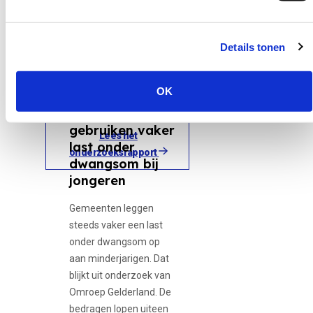
nemen om kinderen te
beschermen tegen online
Details tonen
misbruik.
30 juni 2026
12-minners,
Bron:
NOS.nl – ‘Wereldwijd 1 op 8
Adolescente...
OK
kinderen slachtoffer van online
misbruik’
Gemeenten
gebruiken vaker
Lees het
last onder
onderzoeksrapport
dwangsom bij
jongeren
Gemeenten leggen
steeds vaker een last
onder dwangsom op
aan minderjarigen. Dat
blijkt uit onderzoek van
Omroep Gelderland. De
bedragen lopen uiteen