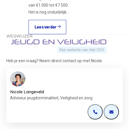
van €1.000 tot €7.500.
Het is nog onduidelijk…
Lees verder
Terug naar de startpagina
Heb je een vraag? Neem direct contact op met Nicole.
Nicole Langeveld
Adviseur jeugdcriminaliteit, Veiligheid en zorg
Open de contactp
Open de 