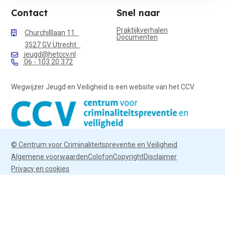
Contact
Snel naar
Praktijkverhalen
Churchilllaan 11
Documenten
3527 GV Utrecht
jeugd@hetccv.nl
06 - 103 20 372
Wegwijzer Jeugd en Veiligheid is een website van het CCV.
© Centrum voor Criminaliteitspreventie en Veiligheid
Algemene voorwaarden
Colofon
Copyright
Disclaimer
Privacy en cookies