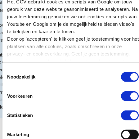
Het CCV gebruikt cookies en scripts van Google om jouw
otse
kunnen we leren
Het instituut in Schotland
gebruik van deze website geanonimiseerd te analyseren. Na
ersiteit
voor preventie?
presenteert deze bevindingen als
jouw toestemming gebruiken we ook cookies en scripts van
een eerste stap in hun onderzoek
Youtube en Google om je de mogelijkheid te bieden video's
burgh.
Zweden wil jonge
naar online kindermisbruik. Ze
te bekijken en kaarten te tonen.
rapport,
tieners die ernstige
benadrukken dat het onderzoek
Door op 'accepteren' te klikken geef je toestemming voor het
vandaag
misdrijven plegen
nog niet is afgerond, maar gezien
plaatsen van alle cookies, zoals omschreven in onze
zwaarder kunnen
de ernst en impact van online
privacy- en cookieverklaring. Geef je geen toestemming,
bliceerd,
straffen. Jongeren van
kindermisbruik willen ze niet
dan kun je geen video's bekijken en tonen kaarten niet.
t voor
15 tot en met 17 jaar
wachten met het delen van deze
eerst een
Toestemmingsselectie
kunnen daar sinds kort
bevindingen.
Noodzakelijk
ldwijde
in de gevangenis
tting van
terechtkomen in plaats
Stanfield roept op tot een
omvang
van…
wereldwijde reactie om dit
Voorkeuren
dit
groeiende probleem aan te
leem.
pakken. Hij benadrukt dat alleen
Lees verder
Statistieken
door samen te werken, regeringen,
technologiebedrijven en
maatschappelijke organisaties
Marketing
Nieuws
effectieve maatregelen kunnen