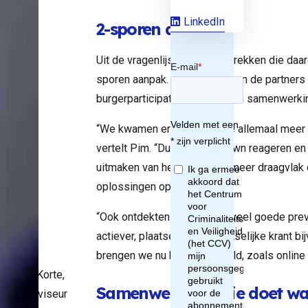
in
LinkedIn
2-sporen aanpak
en
Uit de vragenlijst en de gesprekken die daa
sporen aanpak. Met elkaar gaan de partners 
burgerparticipatie én hun eigen samenwerki
nd
“We kwamen erachter dat we allemaal meer d
re
vertelt Pim. “Dus niet top-down reageren e
uitmaken van het probleem, meer draagvlak
tti
oplossingen ophalen.”
“Ook ontdekten we dat er al veel goede preve
g.”
actiever, plaatsen we in plaatselijke krant b
brengen we nu breder in beeld, zoals online
Pim de Korte,
Samenwerking: wie doet wa
gheidsadviseur