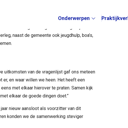
en jaren een beproefde methode voor deze
Onderwerpen
Praktijkve
an het overleg een uitgebreide vragenlijst. Zo
Submenu:
verleg, naast de gemeente ook jeugdhulp, boa’s,
nemen.
“De uitkomsten van de vragenlijst gaf ons meteen
t er, en waar willen we heen. Het heeft een
eens met elkaar hierover te praten. Samen kijk
e met elkaar de goede dingen doet.”
 jaar nieuw aansloot als voorzitter van dit
eëren konden we de samenwerking steviger