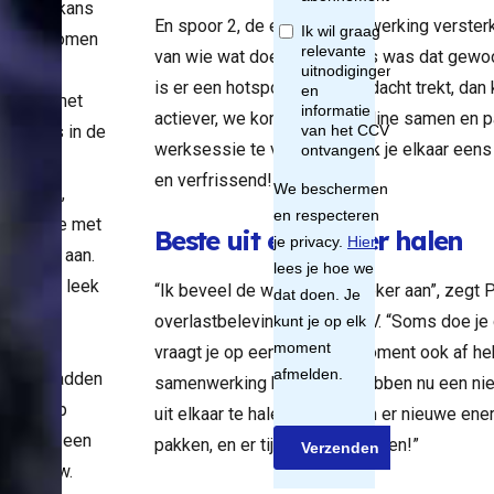
tten, de kans
En spoor 2, de eigen samenwerking versterke
ij zag komen
van wie wat doet. Ook bij ons was dat gewo
een
is er een hotspot die de aandacht trekt, dan 
sessie met
actiever, we komen vaker online samen en p
partners in de
werksessie te volgen spreek je elkaar eens 
k van
en verfrissend!”
overlast,
 hij deze met
Beste uit een ander halen
 handen aan.
 dit jaar leek
“Ik beveel de werksessie zeker aan”, zegt 
overlast
overlastbeleving van het CCV. “Soms doe je d
rlijk te
vraagt je op een gegeven moment ook af h
en. We hadden
samenwerking halen? We hebben nu een nieu
erkgroep
uit elkaar te halen. Wij kregen er nieuwe en
fte aan een
pakken, en er tijd in te investeren!”
opterview.