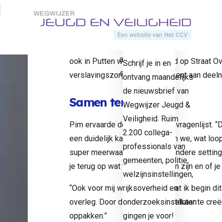
spreekt
Direct naar content
op de
Veiligheid (het CCV), ontwikkelden afgelop
elkaar
werksessies.
Home
Praktijkverhalen
Terug naar de startpagina
eens in
hoogte
een
Van te voren sturen ze aan alle deelnemers v
andere
Je
ook in Putten waar in het Jeugd op Straat O
Schrijf je in en
setting.”
verslavingszorg en de jeugdagent aan deel
ontvang maandelijks
pre
de nieuwsbrief van
Samen terugkijken
Wegwijzer Jeugd &
kt
Veiligheid. Ruim
Pim ervaarde de kracht van de vragenlijst. 
2.200 collega-
een duidelijk kader: wat missen we, wat loop
professionals van
lka
super meerwaarde om in een andere setting 
gemeenten, politie,
je terug op wat we aan het doen zijn en of j
welzijnsinstellingen,
r
“Ook voor mij was het fijn, omdat ik begin dit
rijksoverheid en
overleg. Door dit moment met elkaar te cr
onderzoeksinstituten
en
oppakken.”
gingen je voor!