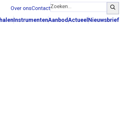
Zoeken...
Zoeken
Over ons
Contact
rhalen
Instrumenten
Aanbod
Actueel
Nieuwsbrief