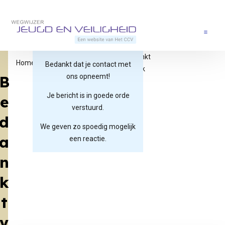
Direct naar content
Terug naar de startpagina
Menu
Bedankt
Home
Contact
Bedankt
Bedankt dat je contact met
anniek
B
ons opneemt!
Je bericht is in goede orde
e
verstuurd.
d
We geven zo spoedig mogelijk
a
een reactie.
n
k
t
v