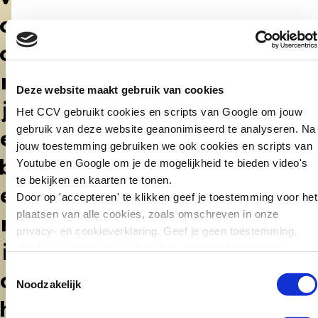
o
o
r
Deze website maakt gebruik van cookies
j
Het CCV gebruikt cookies en scripts van Google om jouw
gebruik van deze website geanonimiseerd te analyseren. Na
e
jouw toestemming gebruiken we ook cookies en scripts van
b
Youtube en Google om je de mogelijkheid te bieden video's
te bekijken en kaarten te tonen.
e
Door op 'accepteren' te klikken geef je toestemming voor het
plaatsen van alle cookies, zoals omschreven in onze
r
privacy- en cookieverklaring. Geef je geen toestemming,
i
dan kun je geen video's bekijken en tonen kaarten niet.
Toestemmingsselectie
c
Noodzakelijk
h