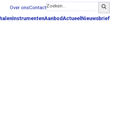
Zoeken...
Zoeken
Over ons
Contact
rhalen
Instrumenten
Aanbod
Actueel
Nieuwsbrief