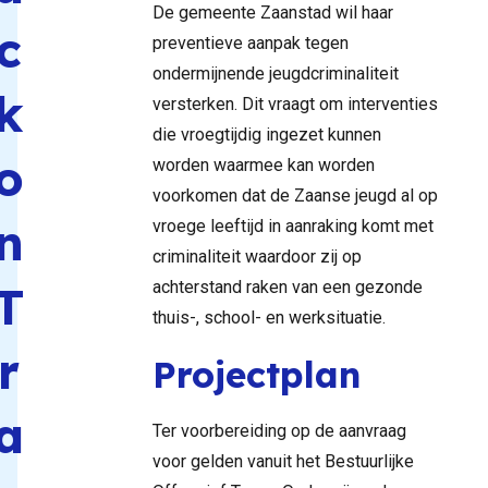
De gemeente Zaanstad wil haar
c
preventieve aanpak tegen
ondermijnende jeugdcriminaliteit
k
versterken. Dit vraagt om interventies
die vroegtijdig ingezet kunnen
o
worden waarmee kan worden
voorkomen dat de Zaanse jeugd al op
n
vroege leeftijd in aanraking komt met
criminaliteit waardoor zij op
T
achterstand raken van een gezonde
thuis-, school- en werksituatie.
r
Projectplan
a
Ter voorbereiding op de aanvraag
voor gelden vanuit het Bestuurlijke