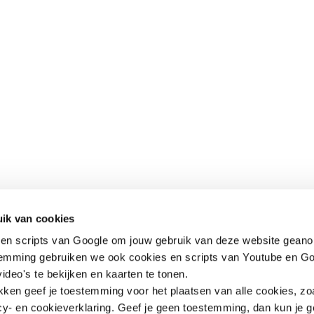
Contact
Snel naar
ik van cookies
en scripts van Google om jouw gebruik van deze website geano
Praktijkverhalen
Churchilllaan 11
Documenten
temming gebruiken we ook cookies en scripts van Youtube en Go
3527 GV Utrecht
ideo's te bekijken en kaarten te tonen.
jeugd@hetccv.nl
ikken geef je toestemming voor het plaatsen van alle cookies, zo
06 - 103 20 372
y- en cookieverklaring. Geef je geen toestemming, dan kun je g