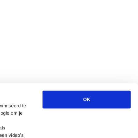
OK
nimiseerd te
Wegwijzer Jeugd en Veiligheid is een website
ogle om je
van het CCV.
als
een video's