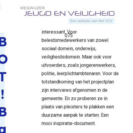
Back
Direct naar content
Zaanstad voor een duurzame aanpak
on
Home
Documenten
tegen ondermijnende criminaliteit is
Track
Terug naar de startpagina
voor een hele brede doelgroep
in
interessant. Voor
075
B
beleidsmedewerkers van zowel
sociaal domein, onderwijs,
O
veiligheidsdomein. Maar ook voor
uitvoerders, zoals jongerenwerkers,
T
politie, leerplichtambtenaren. Voor de
totstandkoming van het projectplan
!
zijn interviews afgenomen in de
gemeente. En zo proberen ze in
B
plaats van pleisters te plakken een
duurzame aanpak te starten. Een
mooi inspiratie-document.
a