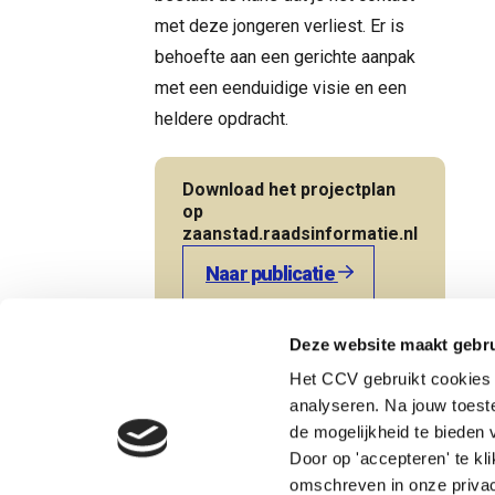
met deze jongeren verliest. Er is
behoefte aan een gerichte aanpak
met een eenduidige visie en een
heldere opdracht.
Download het projectplan
op
zaanstad.raadsinformatie.nl
Naar publicatie
Terug naar de startpagina
Deze website maakt gebru
Het CCV gebruikt cookies 
analyseren. Na jouw toes
Heb je een vraag? Neem direct contact op met Nicole.
de mogelijkheid te bieden v
Door op 'accepteren' te kl
omschreven in onze privac