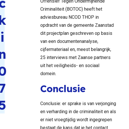
c
Offensief Tegen Ondermijnende
Criminaliteit (BOTOC) heeft het
k
adviesbureau NCOD THOP in
opdracht van de gemeente Zaanstad
i
dit projectplan geschreven op basis
van een documentenanalyse,
n
cijfermateriaal en, meest belangrijk,
25 interviews met Zaanse partners
uit het veiligheids- en sociaal
0
domein.
7
Conclusie
5
Conclusie: er sprake is van verjonging
en verharding in de criminaliteit en als
er niet vroegtijdig wordt ingegrepen
bestaat de kans dat je het contact