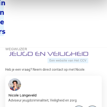
in
n
e
rs
Terug naar de startpagina
Heb je een vraag? Neem direct contact op met Nicole.
Nicole Langeveld
Adviseur jeugdcriminaliteit, Veiligheid en zorg