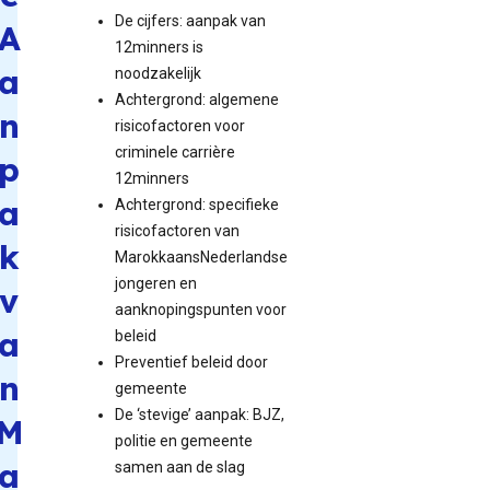
De cijfers: aanpak van
A
12minners is
a
noodzakelijk
Achtergrond: algemene
n
risicofactoren voor
criminele carrière
p
12minners
a
Achtergrond: specifieke
risicofactoren van
k
MarokkaansNederlandse
jongeren en
v
aanknopingspunten voor
a
beleid
Preventief beleid door
n
gemeente
De ‘stevige’ aanpak: BJZ,
M
politie en gemeente
a
samen aan de slag