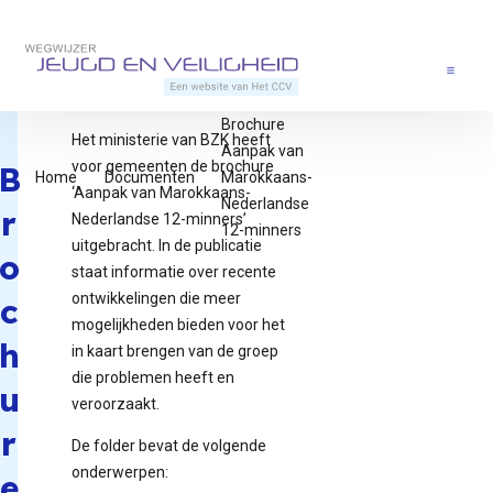
Direct naar content
Terug naar de startpagina
Menu
Brochure
Het ministerie van BZK heeft
Aanpak van
voor gemeenten de brochure
B
Home
Documenten
Marokkaans-
‘Aanpak van Marokkaans-
Nederlandse
r
Nederlandse 12-minners’
12-minners
uitgebracht. In de publicatie
o
staat informatie over recente
ontwikkelingen die meer
c
mogelijkheden bieden voor het
h
in kaart brengen van de groep
die problemen heeft en
u
veroorzaakt.
r
De folder bevat de volgende
onderwerpen:
e