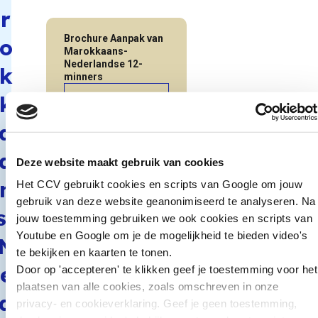
r
Brochure Aanpak van
o
Marokkaans-
Nederlandse 12-
k
minners
k
Naar publicatie
a
a
Deze website maakt gebruik van cookies
n
Het CCV gebruikt cookies en scripts van Google om jouw
gebruik van deze website geanonimiseerd te analyseren. Na
s-
jouw toestemming gebruiken we ook cookies en scripts van
Youtube en Google om je de mogelijkheid te bieden video's
N
te bekijken en kaarten te tonen.
e
Door op 'accepteren' te klikken geef je toestemming voor het
plaatsen van alle cookies, zoals omschreven in onze
d
privacy- en cookieverklaring. Geef je geen toestemming,