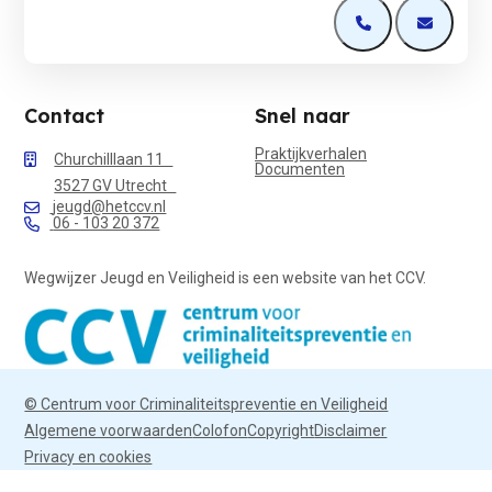
Open de contactp
Open de 
Contact
Snel naar
Praktijkverhalen
Churchilllaan 11
Documenten
3527 GV Utrecht
jeugd@hetccv.nl
06 - 103 20 372
Wegwijzer Jeugd en Veiligheid is een website van het CCV.
© Centrum voor Criminaliteitspreventie en Veiligheid
Algemene voorwaarden
Colofon
Copyright
Disclaimer
Privacy en cookies