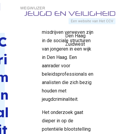
in
Direct naar content
hoe een netwerkanalyse
netwerken
is uitgevoerd om te
Home
Documenten
van
Terug naar de startpagina
bekijken in hoeverre hic-
jongeren uit
misdrijven verweven zijn
Den Haag
C
in de sociale structuren
Zuidwest
van jongeren in een wijk
ri
in Den Haag. Een
aanrader voor
m
beleidsprofessionals en
analisten die zich bezig
in
houden met
jeugdcriminaliteit.
al
Het onderzoek gaat
dieper in op de
it
potentiële blootstelling