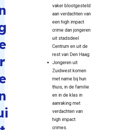
n
vaker blootgesteld
aan verdachten van
g
een high impact
crime dan jongeren
uit stadsdeel
e
Centrum en uit de
rest van Den Haag.
r
Jongeren uit
Zuidwest komen
e
met name bij hun
thuis, in de familie
n
en in de klas in
aanraking met
ui
verdachten van
high impact
t
crimes.