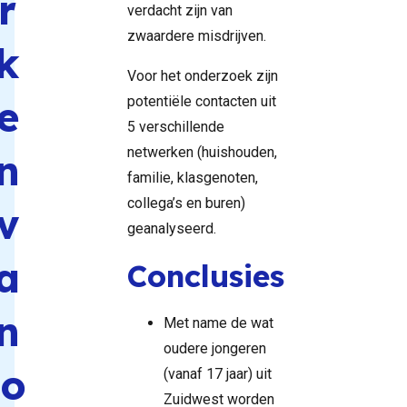
r
verdacht zijn van
zwaardere misdrijven.
k
Voor het onderzoek zijn
e
potentiële contacten uit
5 verschillende
netwerken (huishouden,
n
familie, klasgenoten,
collega’s en buren)
v
geanalyseerd.
a
Conclusies
n
Met name de wat
oudere jongeren
jo
(vanaf 17 jaar) uit
Zuidwest worden