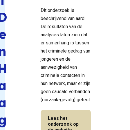
Dit onderzoek is
D
beschrijvend van aard.
De resultaten van de
e
analyses laten zien dat
er samenhang is tussen
n
het criminele gedrag van
jongeren en de
H
aanwezigheid van
criminele contacten in
a
hun netwerk, maar er zijn
geen causale verbanden
a
(oorzaak-gevolg) getest.
g
Lees het
onderzoek op
de website