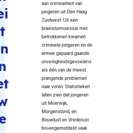
aan criminaliteit van
ei
jongeren uit Den Haag
Zuidwest. Uit een
t
brainstormsessie met
betrokkenen kwamen
in
criminele jongeren en de
ermee gepaard gaande
n
onveiligheidsgevoelens
als één van de meest
et
prangende problemen
naar voren. Statistieken
laten zien dat jongeren
w
uit Moerwijk,
Morgenstond, en
e
Bouwlust en Vrederust
bovengemiddeld vaak