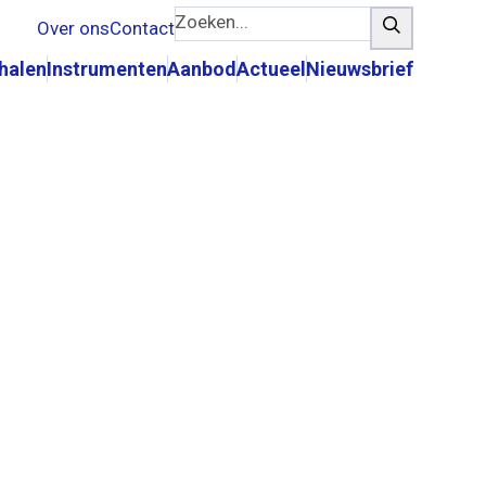
Zoeken...
Zoeken
Over ons
Contact
rhalen
Instrumenten
Aanbod
Actueel
Nieuwsbrief