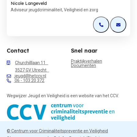
Nicole Langeveld
Adviseur jeugdcriminaliteit, Veiligheid en zorg
Open de contactp
Open de 
Contact
Snel naar
Praktijkverhalen
Churchilllaan 11
Documenten
3527 GV Utrecht
jeugd@hetccv.nl
06 - 103 20 372
Wegwijzer Jeugd en Veiligheid is een website van het CCV.
© Centrum voor Criminaliteitspreventie en Veiligheid