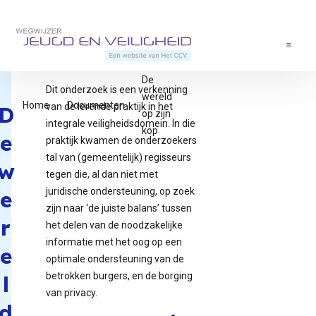
Direct naar content
Terug naar de startpagina
Menu
De
Dit onderzoek is een verkenning
wereld
Home
Documenten
van de lerende praktijk in het
D
op zijn
integrale veiligheidsdomein. In die
kop
e
praktijk kwamen de onderzoekers
tal van (gemeentelijk) regisseurs
w
tegen die, al dan niet met
juridische ondersteuning, op zoek
e
zijn naar ‘de juiste balans’ tussen
r
het delen van de noodzakelijke
informatie met het oog op een
e
optimale ondersteuning van de
betrokken burgers, en de borging
l
van privacy.
d