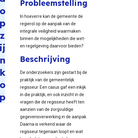
Probleemstelling
o
In hoeverre kan de gemeente de
p
regierol op de aanpak van de
integrale veiligheid waarmaken
z
binnen de mogelijkheden die wet-
ij
en regelgeving daarvoor bieden?
n
Beschrijving
k
De onderzoekers zijn gestart bij de
praktijk van de gemeentelijk
o
regisseur. Een casus gaf een inkijk
p
in die praktijk, en ook inzicht in de
vragen die de regisseur heeft ten
aanzien van de zorgvuldige
gegevensverwerking in de aanpak.
Daarna is verkend waar de
regisseur tegenaan loopt en wat