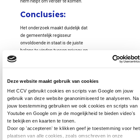
hem helpt om verder te komen.
Conclusies:
Het onderzoek maakt duidelijk dat
de gemeentelijk regisseur
onvoldoende in staat is de juiste
balans te vinden tussen privacy en
gegevensverwerking. Om tot
duurzame oplossingen te komen
heeft de gemeentelijk regisseur
behoefte aan:
Deze website maakt gebruik van cookies
Het CCV gebruikt cookies en scripts van Google om jouw
Een wettelijke doelbinding
gebruik van deze website geanonimiseerd te analyseren. Na
en een wettelijke grondslag
jouw toestemming gebruiken we ook cookies en scripts van
voor integrale
Youtube en Google om je de mogelijkheid te bieden video's
samenwerking onder
te bekijken en kaarten te tonen.
bestuurlijke regie ook voor
Door op 'accepteren' te klikken geef je toestemming voor het
de fase van
plaatsen van alle cookies, zoals omschreven in onze
vroegsignalering,