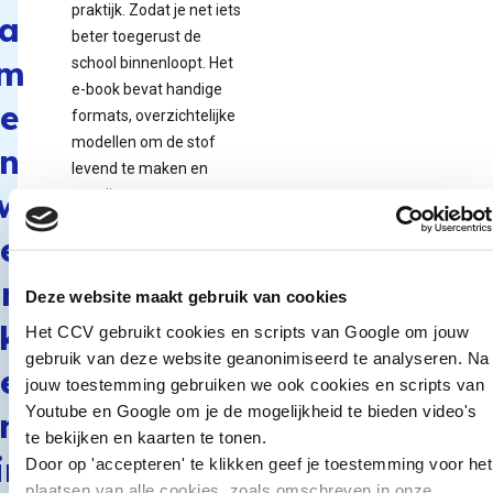
praktijk. Zodat je net iets
a
beter toegerust de
m
school binnenloopt. Het
e-book bevat handige
e
formats, overzichtelijke
modellen om de stof
n
levend te maken en
w
verwijst naar
praktijkvoorbeelden.
e
Opbouw e-
r
Deze website maakt gebruik van cookies
book
k
Het CCV gebruikt cookies en scripts van Google om jouw
Elke hoofdstuk kent
gebruik van deze website geanonimiseerd te analyseren. Na
e
dezelfde opbouw. Na de
jouw toestemming gebruiken we ook cookies en scripts van
inleiding volgt ‘Dit is op
Youtube en Google om je de mogelijkheid te bieden video's
n
orde…’ waarin de
te bekijken en kaarten te tonen.
in
gewenste resultaten
Door op 'accepteren' te klikken geef je toestemming voor het
staan benoemd. ‘Zo doe
plaatsen van alle cookies, zoals omschreven in onze