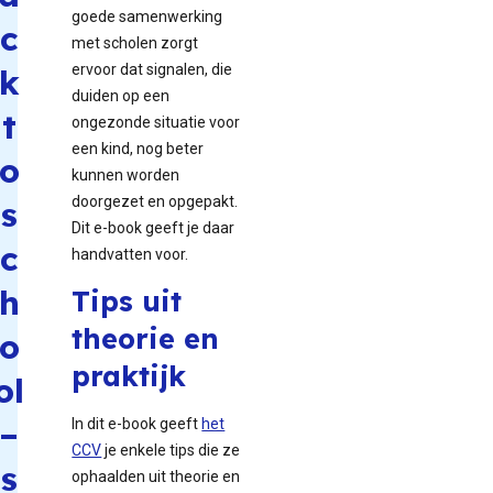
goede samenwerking
c
met scholen zorgt
ervoor dat signalen, die
k
duiden op een
t
ongezonde situatie voor
een kind, nog beter
o
kunnen worden
doorgezet en opgepakt.
s
Dit e-book geeft je daar
c
handvatten voor.
h
Tips uit
theorie en
o
praktijk
ol
–
In dit e-book geeft
het
CCV
je enkele tips die ze
s
ophaalden uit theorie en