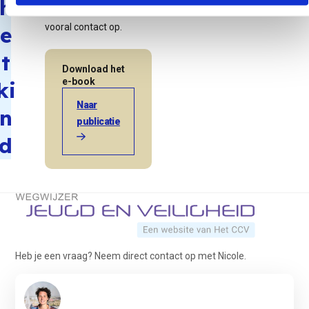
h
ze graag, dus neem
vooral contact op.
e
t
Download het
e-book
ki
Naar
n
publicatie
d
Terug naar de startpagina
Heb je een vraag? Neem direct contact op met Nicole.