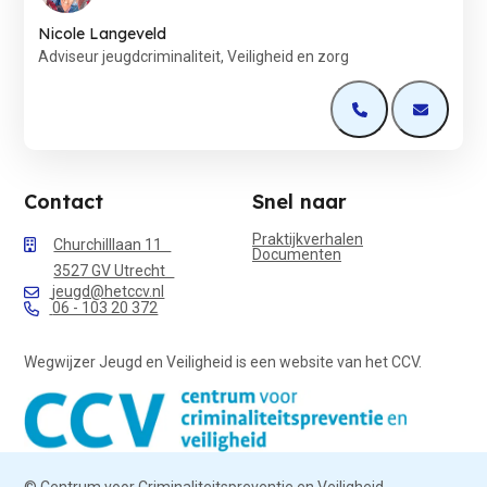
Nicole Langeveld
Adviseur jeugdcriminaliteit, Veiligheid en zorg
Open de contactp
Open de 
Contact
Snel naar
Praktijkverhalen
Churchilllaan 11
Documenten
3527 GV Utrecht
jeugd@hetccv.nl
06 - 103 20 372
Wegwijzer Jeugd en Veiligheid is een website van het CCV.