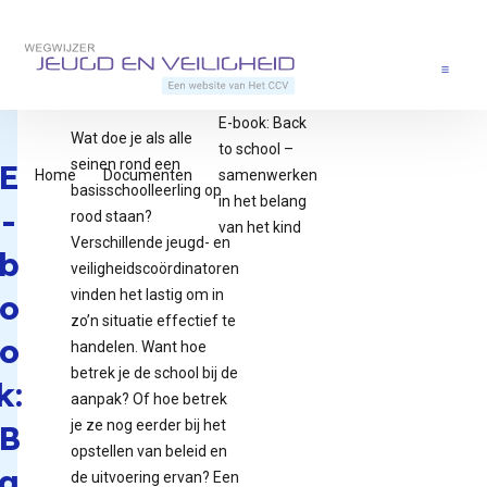
Direct naar content
Terug naar de startpagina
Menu
E-book: Back
Wat doe je als alle
to school –
seinen rond een
E
Home
Documenten
samenwerken
basisschoolleerling op
in het belang
-
rood staan?
van het kind
Verschillende jeugd- en
b
veiligheidscoördinatoren
vinden het lastig om in
o
zo’n situatie effectief te
o
handelen. Want hoe
betrek je de school bij de
k:
aanpak? Of hoe betrek
je ze nog eerder bij het
B
opstellen van beleid en
a
de uitvoering ervan? Een