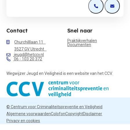
Open de contactp
Open de 
Contact
Snel naar
Praktijkverhalen
Churchilllaan 11
Documenten
3527 GV Utrecht
jeugd@hetccv.nl
06 - 103 20 372
Wegwijzer Jeugd en Veiligheid is een website van het CCV.
© Centrum voor Criminaliteitspreventie en Veiligheid
Algemene voorwaarden
Colofon
Copyright
Disclaimer
Privacy en cookies