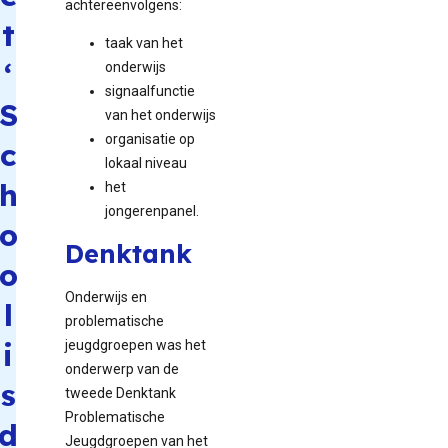
achtereenvolgens:
t
taak van het
‘
onderwijs
signaalfunctie
S
van het onderwijs
organisatie op
c
lokaal niveau
h
het
jongerenpanel.
o
Denktank
o
Onderwijs en
l
problematische
i
jeugdgroepen was het
onderwerp van de
s
tweede Denktank
Problematische
d
Jeugdgroepen van het