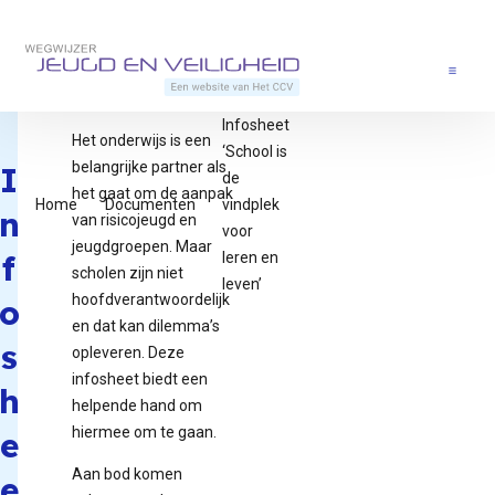
Direct naar content
Terug naar de startpagina
Menu
Infosheet
Het onderwijs is een
‘School is
belangrijke partner als
I
de
het gaat om de aanpak
Home
Documenten
vindplek
n
van risicojeugd en
voor
jeugdgroepen. Maar
f
leren en
scholen zijn niet
leven’
hoofdverantwoordelijk
o
en dat kan dilemma’s
s
opleveren. Deze
infosheet biedt een
h
helpende hand om
hiermee om te gaan.
e
Aan bod komen
e