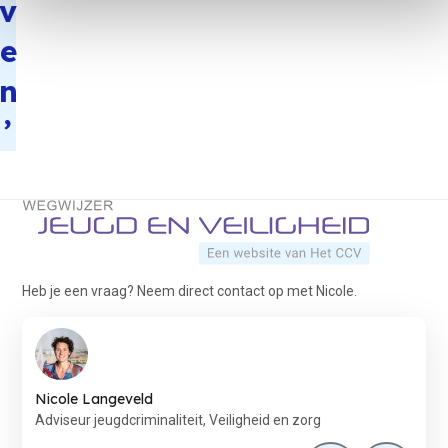
v
e
n
’
Terug naar de startpagina
Heb je een vraag? Neem direct contact op met Nicole.
Nicole Langeveld
Adviseur jeugdcriminaliteit, Veiligheid en zorg