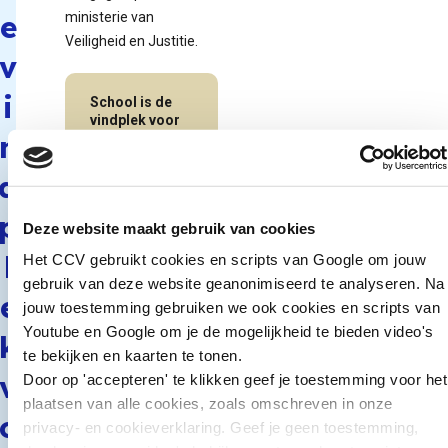
e
ministerie van
Veiligheid en Justitie.
v
i
School is de
vindplek voor
n
leren en leven
Naar
d
publicatie
p
Deze website maakt gebruik van cookies
l
Het CCV gebruikt cookies en scripts van Google om jouw
gebruik van deze website geanonimiseerd te analyseren. Na
e
jouw toestemming gebruiken we ook cookies en scripts van
Youtube en Google om je de mogelijkheid te bieden video's
k
te bekijken en kaarten te tonen.
v
Door op 'accepteren' te klikken geef je toestemming voor het
plaatsen van alle cookies, zoals omschreven in onze
o
privacy- en cookieverklaring. Geef je geen toestemming,